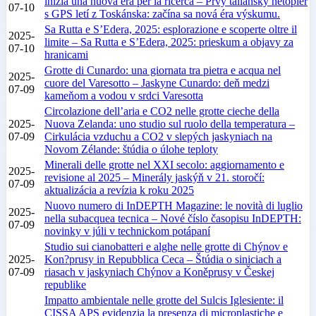
inizia una nuova era per la ricerca – Prvý taliansky netopier
07-10
s GPS letí z Toskánska: začína sa nová éra výskumu.
Sa Rutta e S’Edera, 2025: esplorazione e scoperte oltre il
2025-
limite – Sa Rutta e S’Edera, 2025: prieskum a objavy za
07-10
hranicami
Grotte di Cunardo: una giornata tra pietra e acqua nel
2025-
cuore del Varesotto – Jaskyne Cunardo: deň medzi
07-09
kameňom a vodou v srdci Varesotta
Circolazione dell’aria e CO2 nelle grotte cieche della
2025-
Nuova Zelanda: uno studio sul ruolo della temperatura –
07-09
Cirkulácia vzduchu a CO2 v slepých jaskyniach na
Novom Zélande: štúdia o úlohe teploty
Minerali delle grotte nel XXI secolo: aggiornamento e
2025-
revisione al 2025 – Minerály jaskýň v 21. storočí:
07-09
aktualizácia a revízia k roku 2025
Nuovo numero di InDEPTH Magazine: le novità di luglio
2025-
nella subacquea tecnica – Nové číslo časopisu InDEPTH:
07-09
novinky v júli v technickom potápaní
Studio sui cianobatteri e alghe nelle grotte di Chýnov e
2025-
Kon?prusy in Repubblica Ceca – Štúdia o siniciach a
07-09
riasach v jaskyniach Chýnov a Koněprusy v Českej
republike
Impatto ambientale nelle grotte del Sulcis Iglesiente: il
CISSA APS evidenzia la presenza di microplastiche e