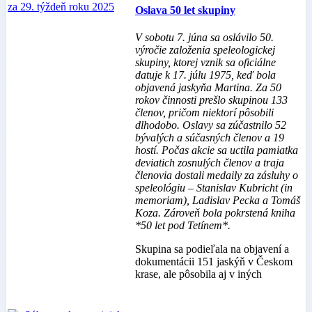
Oslava 50 let skupiny
V sobotu 7. júna sa oslávilo 50.
výročie založenia speleologickej
skupiny, ktorej vznik sa oficiálne
datuje k 17. júlu 1975, keď bola
objavená jaskyňa Martina. Za 50
rokov činnosti prešlo skupinou 133
členov, pričom niektorí pôsobili
dlhodobo. Oslavy sa zúčastnilo 52
bývalých a súčasných členov a 19
hostí. Počas akcie sa uctila pamiatka
deviatich zosnulých členov a traja
členovia dostali medaily za zásluhy o
speleológiu – Stanislav Kubricht (in
memoriam), Ladislav Pecka a Tomáš
Koza. Zároveň bola pokrstená kniha
*50 let pod Tetínem*.
Skupina sa podieľala na objavení a
dokumentácii 151 jaskýň v Českom
krase, ale pôsobila aj v iných