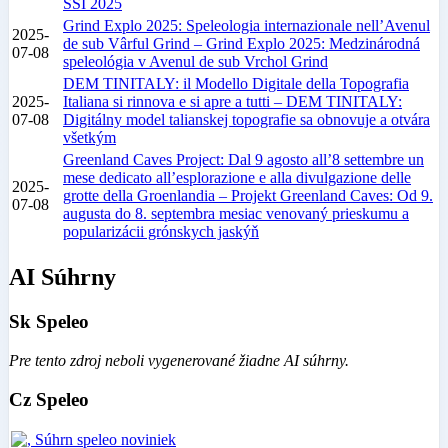
SSI 2025
Grind Explo 2025: Speleologia internazionale nell’Avenul
2025-
de sub Vârful Grind – Grind Explo 2025: Medzinárodná
07-08
speleológia v Avenul de sub Vrchol Grind
DEM TINITALY: il Modello Digitale della Topografia
2025-
Italiana si rinnova e si apre a tutti – DEM TINITALY:
07-08
Digitálny model talianskej topografie sa obnovuje a otvára
všetkým
Greenland Caves Project: Dal 9 agosto all’8 settembre un
mese dedicato all’esplorazione e alla divulgazione delle
2025-
grotte della Groenlandia – Projekt Greenland Caves: Od 9.
07-08
augusta do 8. septembra mesiac venovaný prieskumu a
popularizácii grónskych jaskýň
AI Súhrny
Sk Speleo
Pre tento zdroj neboli vygenerované žiadne AI súhrny.
Cz Speleo