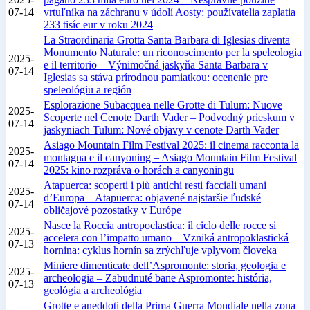
07-14
vrtuľníka na záchranu v údolí Aosty: používatelia zaplatia
233 tisíc eur v roku 2024
La Straordinaria Grotta Santa Barbara di Iglesias diventa
Monumento Naturale: un riconoscimento per la speleologia
2025-
e il territorio – Výnimočná jaskyňa Santa Barbara v
07-14
Iglesias sa stáva prírodnou pamiatkou: ocenenie pre
speleológiu a región
Esplorazione Subacquea nelle Grotte di Tulum: Nuove
2025-
Scoperte nel Cenote Darth Vader – Podvodný prieskum v
07-14
jaskyniach Tulum: Nové objavy v cenote Darth Vader
Asiago Mountain Film Festival 2025: il cinema racconta la
2025-
montagna e il canyoning – Asiago Mountain Film Festival
07-14
2025: kino rozpráva o horách a canyoningu
Atapuerca: scoperti i più antichi resti facciali umani
2025-
d’Europa – Atapuerca: objavené najstaršie ľudské
07-14
obličajové pozostatky v Európe
Nasce la Roccia antropoclastica: il ciclo delle rocce si
2025-
accelera con l’impatto umano – Vzniká antropoklastická
07-13
hornina: cyklus hornín sa zrýchľuje vplyvom človeka
Miniere dimenticate dell’Aspromonte: storia, geologia e
2025-
archeologia – Zabudnuté bane Aspromonte: história,
07-13
geológia a archeológia
Grotte e aneddoti della Prima Guerra Mondiale nella zona