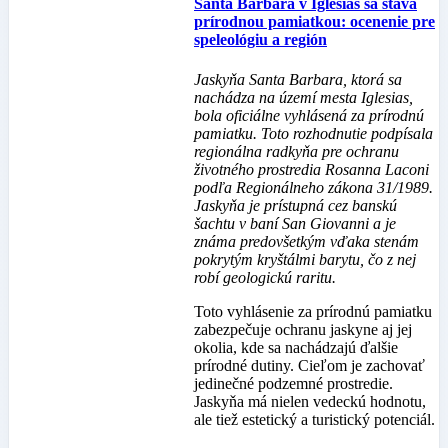
Santa Barbara v Iglesias sa stáva
prírodnou pamiatkou: ocenenie pre
speleológiu a región
Jaskyňa Santa Barbara, ktorá sa
nachádza na území mesta Iglesias,
bola oficiálne vyhlásená za prírodnú
pamiatku. Toto rozhodnutie podpísala
regionálna radkyňa pre ochranu
životného prostredia Rosanna Laconi
podľa Regionálneho zákona 31/1989.
Jaskyňa je prístupná cez banskú
šachtu v baní San Giovanni a je
známa predovšetkým vďaka stenám
pokrytým kryštálmi barytu, čo z nej
robí geologickú raritu.
Toto vyhlásenie za prírodnú pamiatku
zabezpečuje ochranu jaskyne aj jej
okolia, kde sa nachádzajú ďalšie
prírodné dutiny. Cieľom je zachovať
jedinečné podzemné prostredie.
Jaskyňa má nielen vedeckú hodnotu,
ale tiež estetický a turistický potenciál.