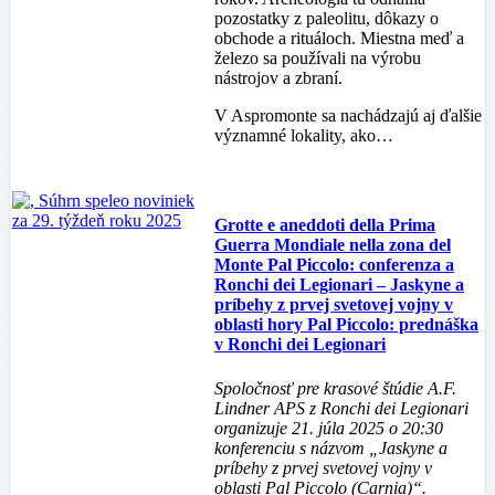
pozostatky z paleolitu, dôkazy o
obchode a rituáloch. Miestna meď a
železo sa používali na výrobu
nástrojov a zbraní.
V Aspromonte sa nachádzajú aj ďalšie
významné lokality, ako…
Grotte e aneddoti della Prima
Guerra Mondiale nella zona del
Monte Pal Piccolo: conferenza a
Ronchi dei Legionari – Jaskyne a
príbehy z prvej svetovej vojny v
oblasti hory Pal Piccolo: prednáška
v Ronchi dei Legionari
Spoločnosť pre krasové štúdie A.F.
Lindner APS z Ronchi dei Legionari
organizuje 21. júla 2025 o 20:30
konferenciu s názvom „Jaskyne a
príbehy z prvej svetovej vojny v
oblasti Pal Piccolo (Carnia)“.