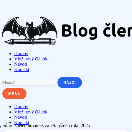
Skip
to
content
Domov
Vlož nový článok
Návod
Kontakt
Hľadať:
MENU
Domov
Vlož nový článok
Návod
Kontakt