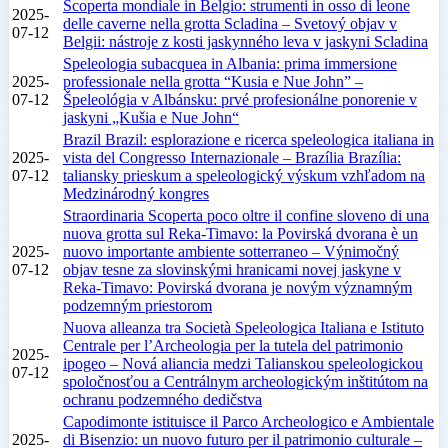
Scoperta mondiale in Belgio: strumenti in osso di leone
2025-
delle caverne nella grotta Scladina – Svetový objav v
07-12
Belgii: nástroje z kosti jaskynného leva v jaskyni Scladina
Speleologia subacquea in Albania: prima immersione
2025-
professionale nella grotta “Kusia e Nue John” –
07-12
Špeleológia v Albánsku: prvé profesionálne ponorenie v
jaskyni „Kušia e Nue John“
Brazil Brazil: esplorazione e ricerca speleologica italiana in
2025-
vista del Congresso Internazionale – Brazília Brazília:
07-12
taliansky prieskum a speleologický výskum vzhľadom na
Medzinárodný kongres
Straordinaria Scoperta poco oltre il confine sloveno di una
nuova grotta sul Reka-Timavo: la Povirská dvorana è un
2025-
nuovo importante ambiente sotterraneo – Výnimočný
07-12
objav tesne za slovinskými hranicami novej jaskyne v
Reka-Timavo: Povirská dvorana je novým významným
podzemným priestorom
Nuova alleanza tra Società Speleologica Italiana e Istituto
Centrale per l’Archeologia per la tutela del patrimonio
2025-
ipogeo – Nová aliancia medzi Talianskou speleologickou
07-12
spoločnosťou a Centrálnym archeologickým inštitútom na
ochranu podzemného dedičstva
Capodimonte istituisce il Parco Archeologico e Ambientale
2025-
di Bisenzio: un nuovo futuro per il patrimonio culturale –