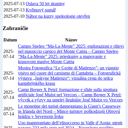
2025-07-13
Oslava 50 let skupiny
2025-07-13
Květnový sumář
2025-07-10
Nábor na kurzy speleologie otevřen
Zahraničie
Dátum
Názov
Campo Speleo “Ma-La-Mente” 2025: esplorazioni e rilievi
2025-
nel massiccio carsico del Monte Catria – Campo Speleo
07-14
“Ma-La-Mente” 2025: prieskumy a mapovanie v
krasovom masíve Monte Catria
Mostra Fotografica “Le Grotte di Matienzo”: un viaggio
2025-
visivo nel cuore del carsismo di Cantabria – Fotografická
07-14
výstava „Jaskyne Matienzo“: vizuálna cesta do srdca
kantabrijského krasu
Camp Berger X Petzl: formazione e sfide sulla struttura
2025-
artificiale José Mulot nel Vercors – Camp Berger X Petzl:
07-14
výcvik a výzvy na umelej štruktúre José Mulot vo Vercors
Le monetine dei turisti danneggiano la Giant’s Causeway
2025-
in Irlanda del Nord – Mince turistov poškodzujú Obrovú
07-14
hrádzu v Severnom Írsku
Uso inappropriato dell’elisoccorso in Valle d’Aosta: utenti
2025-
pagano 233 mila euro nel 2024 – Nesprávne použitie