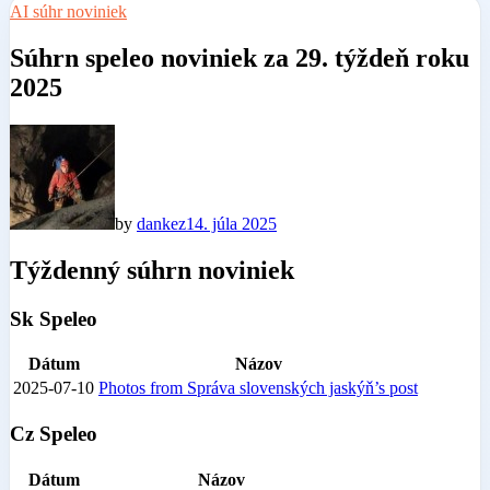
AI súhr noviniek
Súhrn speleo noviniek za 29. týždeň roku
2025
by
dankez
14. júla 2025
Týždenný súhrn noviniek
Sk Speleo
Dátum
Názov
2025-07-10
Photos from Správa slovenských jaskýň’s post
Cz Speleo
Dátum
Názov