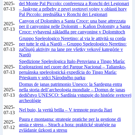
2025-
del Monte Pal Piccolo: conferenza a Ronchi dei Legionari
07-13
– Jaskyne a príbehy z prvej svetovej vojny v oblasti hory
Pal Piccolo: prednáška v Ronchi dei Legionari
Canyon of Dolomites a Santa Croce: una base attrezzata
2025-
per il canyoning nelle Dolomiti – Kaňon Dolomity a Santa
07-13
Croce: vybavená základňa pre canyoning v Dolomitoch
Gruppo Speleologico Neretino: al via le attività su corda
2025-
per tutte le età a Nardò – Gruppo Speleologico Neretino:
07-13
začínajú aktivity na lane pre všetky vekové kategórie v
Nardò
Spedizione Speleologica Italo-Peruviana a Tingo María:
2025-
Esplorazioni nel cuore del Parque Nacional – Taliansko-
07-13
peruánska speleologická expedícia do Tingo María:
Prieskum v srdci Národného parku
Domus de janas patrimonio Unesco: la Sardegna entra
2025-
nella storia dell’archeologia mondiale – Domus de janas
07-13
dedičstvo UNESCO: Sardínia vstupuje do histórie svetovej
archeológie
2025-
Nel buio, la verità brilla – V temnote pravda žiari
07-13
Paura e montagna: strategie pratiche per la gestione di
2025-
ansia e stress – Strach a hora: praktické stratégie na
07-12
zvládanie úzkosti a stresu