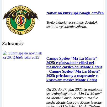
Nábor na kurzy speleologie otevřen
Tento článok neobsahuje dostatok
textu na vytvorenie súhrnu.
Zahraničie
Campo Speleo “Ma-La-Mente”
2025: esplorazioni e rilievi nel
massiccio carsico del Monte Catria
– Campo Speleo “Ma-La-Mente”
2025: prieskumy a mapovanie v
krasovom masíve Monte Catria
Od 25. do 27. júla 2025 sa uskutoční
speleologický tábor „Ma-La-Mente“
na Monte Catria, horskom masíve
medzi Monte Cucco a Monte Nerone
na hranici Umbrie a Mark. Cieľom