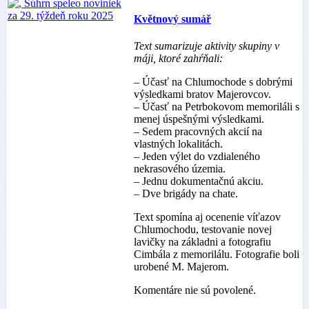
Květnový sumář
Text sumarizuje aktivity skupiny v
máji, ktoré zahŕňali:
– Účasť na Chlumochode s dobrými
výsledkami bratov Majerovcov.
– Účasť na Petrbokovom memoriláli s
menej úspešnými výsledkami.
– Sedem pracovných akcií na
vlastných lokalitách.
– Jeden výlet do vzdialeného
nekrasového územia.
– Jednu dokumentačnú akciu.
– Dve brigády na chate.
Text spomína aj ocenenie víťazov
Chlumochodu, testovanie novej
lavičky na základni a fotografiu
Cimbála z memorilálu. Fotografie boli
urobené M. Majerom.
Komentáre nie sú povolené.