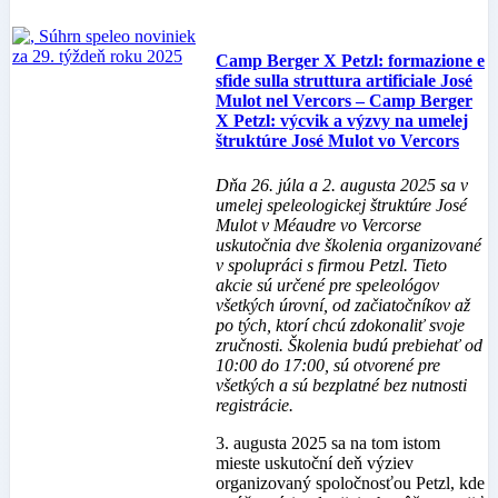
Camp Berger X Petzl: formazione e
sfide sulla struttura artificiale José
Mulot nel Vercors – Camp Berger
X Petzl: výcvik a výzvy na umelej
štruktúre José Mulot vo Vercors
Dňa 26. júla a 2. augusta 2025 sa v
umelej speleologickej štruktúre José
Mulot v Méaudre vo Vercorse
uskutočnia dve školenia organizované
v spolupráci s firmou Petzl. Tieto
akcie sú určené pre speleológov
všetkých úrovní, od začiatočníkov až
po tých, ktorí chcú zdokonaliť svoje
zručnosti. Školenia budú prebiehať od
10:00 do 17:00, sú otvorené pre
všetkých a sú bezplatné bez nutnosti
registrácie.
3. augusta 2025 sa na tom istom
mieste uskutoční deň výziev
organizovaný spoločnosťou Petzl, kde