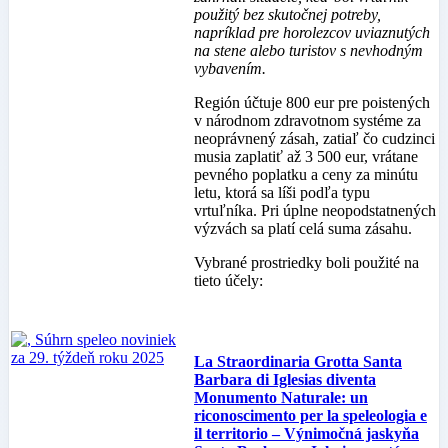
použitý bez skutočnej potreby,
napríklad pre horolezcov uviaznutých
na stene alebo turistov s nevhodným
vybavením.
Región účtuje 800 eur pre poistených
v národnom zdravotnom systéme za
neoprávnený zásah, zatiaľ čo cudzinci
musia zaplatiť až 3 500 eur, vrátane
pevného poplatku a ceny za minútu
letu, ktorá sa líši podľa typu
vrtuľníka. Pri úplne neopodstatnených
výzvách sa platí celá suma zásahu.
Vybrané prostriedky boli použité na
tieto účely:
La Straordinaria Grotta Santa
Barbara di Iglesias diventa
Monumento Naturale: un
riconoscimento per la speleologia e
il territorio – Výnimočná jaskyňa