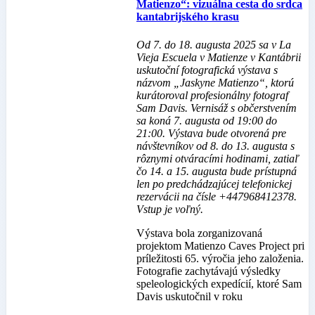
Matienzo“: vizuálna cesta do srdca
kantabrijského krasu
Od 7. do 18. augusta 2025 sa v La
Vieja Escuela v Matienze v Kantábrii
uskutoční fotografická výstava s
názvom „Jaskyne Matienzo“, ktorú
kurátoroval profesionálny fotograf
Sam Davis. Vernisáž s občerstvením
sa koná 7. augusta od 19:00 do
21:00. Výstava bude otvorená pre
návštevníkov od 8. do 13. augusta s
rôznymi otváracími hodinami, zatiaľ
čo 14. a 15. augusta bude prístupná
len po predchádzajúcej telefonickej
rezervácii na čísle +447968412378.
Vstup je voľný.
Výstava bola zorganizovaná
projektom Matienzo Caves Project pri
príležitosti 65. výročia jeho založenia.
Fotografie zachytávajú výsledky
speleologických expedícií, ktoré Sam
Davis uskutočnil v roku