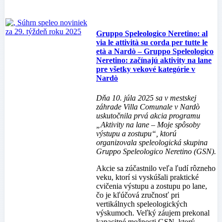
Gruppo Speleologico Neretino: al
via le attività su corda per tutte le
età a Nardò – Gruppo Speleologico
Neretino: začínajú aktivity na lane
pre všetky vekové kategórie v
Nardò
Dňa 10. júla 2025 sa v mestskej
záhrade Villa Comunale v Nardò
uskutočnila prvá akcia programu
„Aktivity na lane – Moje spôsoby
výstupu a zostupu“, ktorú
organizovala speleologická skupina
Gruppo Speleologico Neretino (GSN).
Akcie sa zúčastnilo veľa ľudí rôzneho
veku, ktorí si vyskúšali praktické
cvičenia výstupu a zostupu po lane,
čo je kľúčová zručnosť pri
vertikálnych speleologických
výskumoch. Veľký záujem prekonal
kapacitné možnosti GSN, ktorý