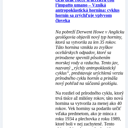
l’impatto umano – Vzniká
antropoklastická hornina: cyklus
hornín sa zrýchľuje vplyvom
človeka
Na pobreží Derwent Howe v Anglicku
geológovia objavili nový typ horniny,
ktorá sa vytvorila za len 35 rokov.
Táto hornina vznikla zo zvyškov
oceliárskych odpadov, ktoré sa
prirodzene spevnili pôsobením
morskej vody a vzduchu. Tento jav,
nazvaný „rýchly antropoklastický
cyklus“, predstavuje urýchlenú verziu
prírodného cyklu hornín a prináša
nový pohľad na súčasnú geológiu.
Na rozdiel od prírodného cyklu, ktorý
trvá tisíce až milióny rokov, táto nová
hornina sa vytvorila za menej ako 40
rokov. Vek horniny sa podarilo určiť
vďaka predmetom, ako je minca z
roku 1934 a plechovka z roku 1989,
ktoré boli v nej zachytené. Tento