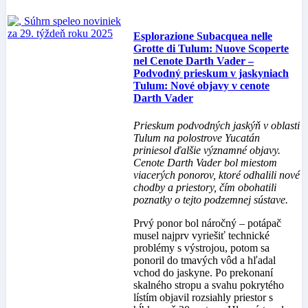
Esplorazione Subacquea nelle
Grotte di Tulum: Nuove Scoperte
nel Cenote Darth Vader –
Podvodný prieskum v jaskyniach
Tulum: Nové objavy v cenote
Darth Vader
Prieskum podvodných jaskýň v oblasti
Tulum na polostrove Yucatán
priniesol ďalšie významné objavy.
Cenote Darth Vader bol miestom
viacerých ponorov, ktoré odhalili nové
chodby a priestory, čím obohatili
poznatky o tejto podzemnej sústave.
Prvý ponor bol náročný – potápač
musel najprv vyriešiť technické
problémy s výstrojou, potom sa
ponoril do tmavých vôd a hľadal
vchod do jaskyne. Po prekonaní
skalného stropu a svahu pokrytého
lístím objavil rozsiahly priestor s