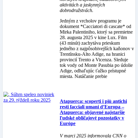
aktivitách a jaskynných
dobrodružstvách.
Jedným z vrcholov programu je
dokument *Cacciatori di cascate* od
Mirka Palentiniho, ktorý sa premietne
28. augusta 2025 v kine Lux. Film
(43 minút) zachytáva prieskum
jedného z najpôsobivejších kaňonov v
Trentínsku-Alto Adige, na hranici
provincií Trento a Vicenza. Sleduje
tok vody od Monte Pasubia po údolie
Adige, odhaľujúc ťažko prístupné
miesta. Natáčanie prebie
Atapuerca: scoperti i più antichi
resti facciali umani d’Europa –
Atapuerca: objavené najstaršie
ľudské obličajové pozostatky v
Európe
V marci 2025 informovala CNN o