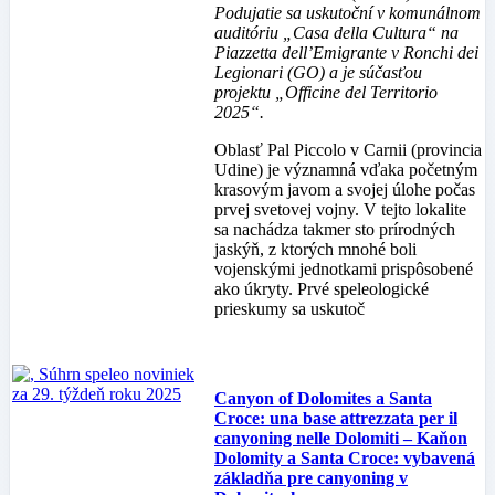
Podujatie sa uskutoční v komunálnom
auditóriu „Casa della Cultura“ na
Piazzetta dell’Emigrante v Ronchi dei
Legionari (GO) a je súčasťou
projektu „Officine del Territorio
2025“.
Oblasť Pal Piccolo v Carnii (provincia
Udine) je významná vďaka početným
krasovým javom a svojej úlohe počas
prvej svetovej vojny. V tejto lokalite
sa nachádza takmer sto prírodných
jaskýň, z ktorých mnohé boli
vojenskými jednotkami prispôsobené
ako úkryty. Prvé speleologické
prieskumy sa uskutoč
Canyon of Dolomites a Santa
Croce: una base attrezzata per il
canyoning nelle Dolomiti – Kaňon
Dolomity a Santa Croce: vybavená
základňa pre canyoning v