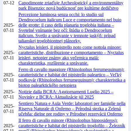
07-12
Capodimonte zriaďuje Archeologický a environmentálny
park Bisenzio: nová budúcnosť pre kultúrne dedičstvo
Percezione luminosa senza occhi: lo studio sul
Dendrocoelum italicum Luce e comportamento nel buio
2025-
delle grotte: il caso della planaria troglobia italiana –
07-11
Svetelné vnímanie bez očí: štúdia o Dendrocoelum
italicum. Svetlo a správanie v temnote jaskýň: prípad
talianskej troglobiontnej plánorky.
Nyctalus leisleri, il pipistrello noto come nottola minore:
2025-
caratteristiche, distribuzione e comportamento – Nyctalus
07-11
leisleri, netopier známy ako večernica malá:
charakteristika, rozšírenie a správanie.
Ferro di cavallo maggiore (Rhinolophus ferrumequinum):
2025-
caratteristiche e habitat del pipistrello paleartico – Veľký
07-11
podkovár (Rhinolophus ferrumequinum): charakteristika a
biotop palearktického netopiera
2025-
Notizie dalla BCRA: Aggiornamenti Luglio 2025 –
07-11
Novinky z BCRA: Aktualizácie júl 2025
Sentiero Natura e Aula Verde: laboratori per famiglie nella
2025-
Riserva Naturale di Onferno – Prírodná stezka a Zelená
07-11
učebňa: dielne pre rodiny v Prírodnej rezervácii Onferno
Il ferro di cavallo minore (Rhinolophus hipposideros):
2025-
caratteristiche e habitat del pipistrello troglofilo – Železník
07-11
menší (Rhinolophus hipposideros): charakteristika a