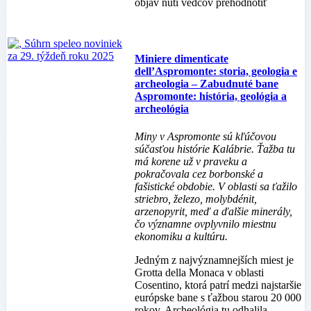
objav núti vedcov prehodnotiť
Miniere dimenticate
dell’Aspromonte: storia, geologia e
archeologia – Zabudnuté bane
Aspromonte: história, geológia a
archeológia
Miny v Aspromonte sú kľúčovou
súčasťou histórie Kalábrie. Ťažba tu
má korene už v praveku a
pokračovala cez borbonské a
fašistické obdobie. V oblasti sa ťažilo
striebro, železo, molybdénit,
arzenopyrit, meď a ďalšie minerály,
čo významne ovplyvnilo miestnu
ekonomiku a kultúru.
Jedným z najvýznamnejších miest je
Grotta della Monaca v oblasti
Cosentino, ktorá patrí medzi najstaršie
európske bane s ťažbou starou 20 000
rokov. Archeológia tu odhalila