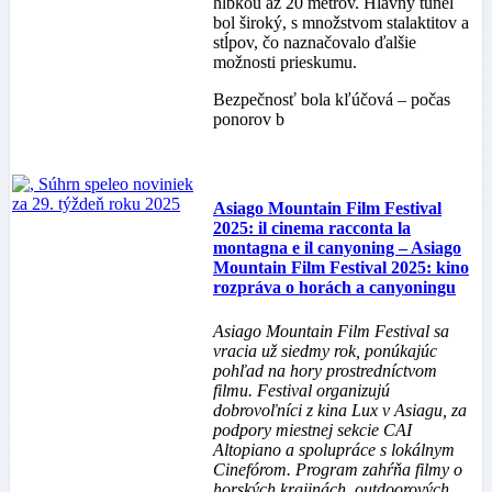
hĺbkou až 20 metrov. Hlavný tunel
bol široký, s množstvom stalaktitov a
stĺpov, čo naznačovalo ďalšie
možnosti prieskumu.
Bezpečnosť bola kľúčová – počas
ponorov b
Asiago Mountain Film Festival
2025: il cinema racconta la
montagna e il canyoning – Asiago
Mountain Film Festival 2025: kino
rozpráva o horách a canyoningu
Asiago Mountain Film Festival sa
vracia už siedmy rok, ponúkajúc
pohľad na hory prostredníctvom
filmu. Festival organizujú
dobrovoľníci z kina Lux v Asiagu, za
podpory miestnej sekcie CAI
Altopiano a spolupráce s lokálnym
Cinefórom. Program zahŕňa filmy o
horských krajinách, outdoorových