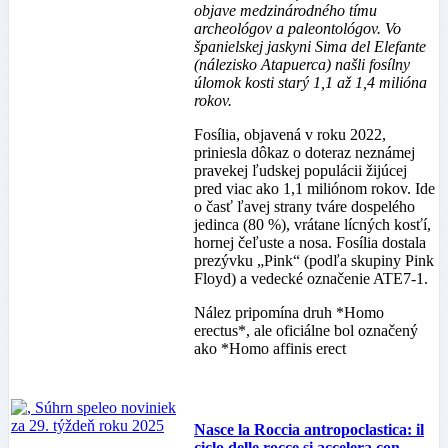
objave medzinárodného tímu
archeológov a paleontológov. Vo
španielskej jaskyni Sima del Elefante
(nálezisko Atapuerca) našli fosílny
úlomok kosti starý 1,1 až 1,4 milióna
rokov.
Fosília, objavená v roku 2022,
priniesla dôkaz o doteraz neznámej
pravekej ľudskej populácii žijúcej
pred viac ako 1,1 miliónom rokov. Ide
o časť ľavej strany tváre dospelého
jedinca (80 %), vrátane lícných kosťí,
hornej čeľuste a nosa. Fosília dostala
prezývku „Pink“ (podľa skupiny Pink
Floyd) a vedecké označenie ATE7-1.
Nález pripomína druh *Homo
erectus*, ale oficiálne bol označený
ako *Homo affinis erect
Nasce la Roccia antropoclastica: il
ciclo delle rocce si accelera con