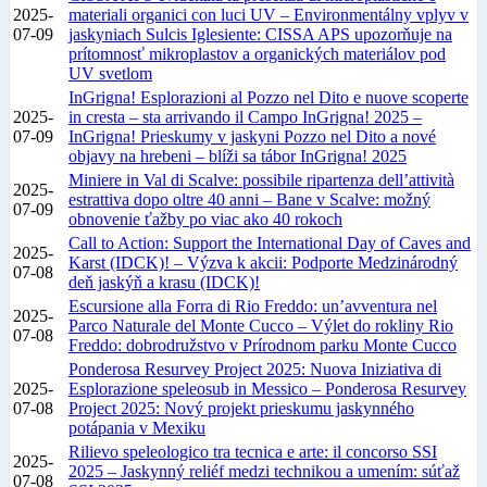
2025-
materiali organici con luci UV – Environmentálny vplyv v
07-09
jaskyniach Sulcis Iglesiente: CISSA APS upozorňuje na
prítomnosť mikroplastov a organických materiálov pod
UV svetlom
InGrigna! Esplorazioni al Pozzo nel Dito e nuove scoperte
2025-
in cresta – sta arrivando il Campo InGrigna! 2025 –
07-09
InGrigna! Prieskumy v jaskyni Pozzo nel Dito a nové
objavy na hrebeni – blíži sa tábor InGrigna! 2025
Miniere in Val di Scalve: possibile ripartenza dell’attività
2025-
estrattiva dopo oltre 40 anni – Bane v Scalve: možný
07-09
obnovenie ťažby po viac ako 40 rokoch
Call to Action: Support the International Day of Caves and
2025-
Karst (IDCK)! – Výzva k akcii: Podporte Medzinárodný
07-08
deň jaskýň a krasu (IDCK)!
Escursione alla Forra di Rio Freddo: un’avventura nel
2025-
Parco Naturale del Monte Cucco – Výlet do rokliny Rio
07-08
Freddo: dobrodružstvo v Prírodnom parku Monte Cucco
Ponderosa Resurvey Project 2025: Nuova Iniziativa di
2025-
Esplorazione speleosub in Messico – Ponderosa Resurvey
07-08
Project 2025: Nový projekt prieskumu jaskynného
potápania v Mexiku
Rilievo speleologico tra tecnica e arte: il concorso SSI
2025-
2025 – Jaskynný reliéf medzi technikou a umením: súťaž
07-08