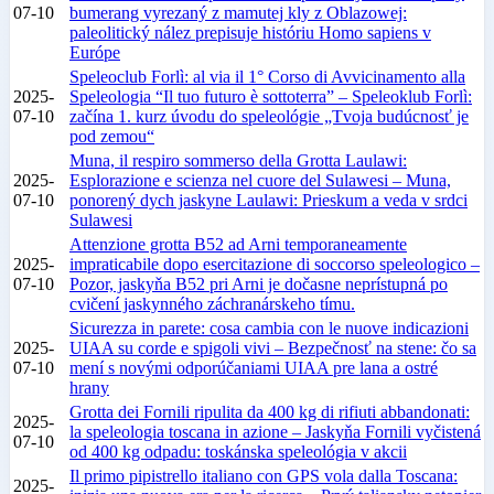
07-10
bumerang vyrezaný z mamutej kly z Oblazowej:
paleolitický nález prepisuje históriu Homo sapiens v
Európe
Speleoclub Forlì: al via il 1° Corso di Avvicinamento alla
2025-
Speleologia “Il tuo futuro è sottoterra” – Speleoklub Forlì:
07-10
začína 1. kurz úvodu do speleológie „Tvoja budúcnosť je
pod zemou“
Muna, il respiro sommerso della Grotta Laulawi:
2025-
Esplorazione e scienza nel cuore del Sulawesi – Muna,
07-10
ponorený dych jaskyne Laulawi: Prieskum a veda v srdci
Sulawesi
Attenzione grotta B52 ad Arni temporaneamente
2025-
impraticabile dopo esercitazione di soccorso speleologico –
07-10
Pozor, jaskyňa B52 pri Arni je dočasne neprístupná po
cvičení jaskynného záchranárskeho tímu.
Sicurezza in parete: cosa cambia con le nuove indicazioni
2025-
UIAA su corde e spigoli vivi – Bezpečnosť na stene: čo sa
07-10
mení s novými odporúčaniami UIAA pre lana a ostré
hrany
Grotta dei Fornili ripulita da 400 kg di rifiuti abbandonati:
2025-
la speleologia toscana in azione – Jaskyňa Fornili vyčistená
07-10
od 400 kg odpadu: toskánska speleológia v akcii
Il primo pipistrello italiano con GPS vola dalla Toscana:
2025-