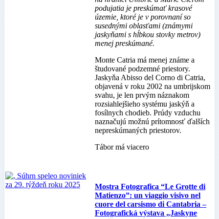
podujatia je preskúmať krasové
územie, ktoré je v porovnaní so
susednými oblasťami (známymi
jaskyňami s hĺbkou stovky metrov)
menej preskúmané.
Monte Catria má menej známe a
študované podzemné priestory.
Jaskyňa Abisso del Corno di Catria,
objavená v roku 2002 na umbrijskom
svahu, je len prvým náznakom
rozsiahlejšieho systému jaskýň a
fosílnych chodieb. Prúdy vzduchu
naznačujú možnú prítomnosť ďalších
nepreskúmaných priestorov.
Tábor má viacero
Mostra Fotografica “Le Grotte di
Matienzo”: un viaggio visivo nel
cuore del carsismo di Cantabria –
Fotografická výstava „Jaskyne