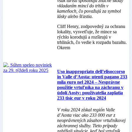
však turisti spôsobujú značné škody
vkladaním mincí do trhlín v
kameňoch, čo považujú za symbol
lásky alebo šťastia.
Cliff Henry, zodpovedný za ochranu
lokality, vysvetľuje, že mince sa
rýchlo korodujú a rozširujú v
trhlinách, čo vedie k rozpadu bazaltu.
Okrem
Uso inappropriato dell’elisoccorso
in Valle d’Aosta: utenti pagano 233
mila euro nel 2024 – Nesprávne
použitie vrtuľníka na záchranu v
údolí Aosty: používatelia zaplatia
233 tisíc eur v roku 2024
V roku 2024 získal región Valle
d’Aosta viac ako 233 000 eur z
neoprávnených zásahov vrtuľníkovej
záchrannej služby. Tieto prípady
zahŕňali situácie, keď bol vrtuľník