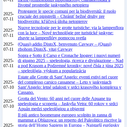
životné prostredie jaskynného netopiera
Proteggere le specie comuni per la biodiversità: il ruolo
2025-
cruciale dei pipistrelli – Chrániť bežné druhy pre
07-11
biodiverzitu: kľúčová úloha netopierov
Nuove tecnologie per le grotte turistiche: via la lampenflora
2025-
con la luce – Nové technológie pre turistické jaskyne:
07-11
zbavte sa lampenflóry pomocou svetla
2025-
(Quasi) addio DistoX, benvenuto Cavway – (Quasi)
07-11
zbohom DistoX, vitaj Cavway
Sopra e Sotto il Carso e Cronache Ipogee: i nuovi numeri
2025-
di giugno 2025 – speleologia, ricerca e divulgazione – Nad
07-11
a pod Krasom a Podzemné kroniky: nové čísla z júna 2025
– speleológia, výskum a popularizácia
Estate alle Grotte di Sant’Angelo: eventi estivi nel cuore
2025-
del complesso carsico cassanese – Leto v jaskyniach
07-10
Sant’Angelo: letné udalosti v srdci krasového komplexu v
Cassano.
Grotta del Vento: 60 anni nel cuore delle Apuane tra
2025-
speleologia e scoperta – Jaskyňa Vetra: 60 rokov v srdci
07-10
Apuán medzi speleológiou a objavmi
Il più antico boomerang europeo scolpito in zanna di
mammut a Oblazowa: un reperto del Paleolitico riscrive la
2025-
storia dell’Homo Sapiens in Europa – Najstarší európsky