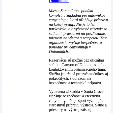
Dolomitoch
Miesto Santa Croce ponúka
kompletnú základňu pre milovníkov
canyoningu, ktorá uľahčuje prípravu
na každý výstup. Nie je to len
parkovisko, ale vybavené zázemie so
šatňami, priestormi na prezliekanie,
miestom na výstroj a recepciou. Táto
organizácia zvyšuje bezpečnosť a
pohodlie pri canyoningu v
Dolomitách.
Rezervácie sú možné cez oficiálnu
stránku Canyon of Dolomites alebo
kontaktovaním organizačného tímu.
Služba je určená pre začiatočníkov aj
pokročilých, s dôrazom na
bezpečnosť a technickú prípravu.
Vybavená základňa v Santa Croce
zlepšuje bezpečnosť a efektivitu
canyoningu, čo je šport vyžadujúci
starostlivú prípravu výstroja. Šatne a
priestory na výstroj zaisťuj