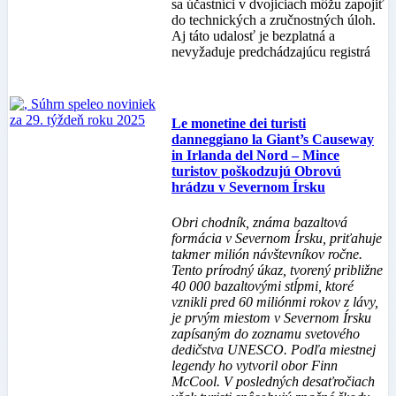
sa účastníci v dvojiciach môžu zapojiť
do technických a zručnostných úloh.
Aj táto udalosť je bezplatná a
nevyžaduje predchádzajúcu registrá
Le monetine dei turisti
danneggiano la Giant’s Causeway
in Irlanda del Nord – Mince
turistov poškodzujú Obrovú
hrádzu v Severnom Írsku
Obri chodník, známa bazaltová
formácia v Severnom Írsku, priťahuje
takmer milión návštevníkov ročne.
Tento prírodný úkaz, tvorený približne
40 000 bazaltovými stĺpmi, ktoré
vznikli pred 60 miliónmi rokov z lávy,
je prvým miestom v Severnom Írsku
zapísaným do zoznamu svetového
dedičstva UNESCO. Podľa miestnej
legendy ho vytvoril obor Finn
McCool. V posledných desaťročiach