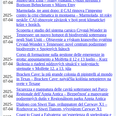
Museo dell’Etna – Hlasy vulkánu: cyklus stretnutí s
07-04
Borisom Behnckeom v Múzeu Etny
Marmolada, tre anni dopo: il CAI rinnova l’impegno
2025-
contro la crisi climatica in montagna – Marmolada, tri roky
07-04
neskôr: CAI obnovuje záväzok v boji proti klimatickej
kríze v horách.
Scoperta e studio del sistema carsico Crystal-Wonder in
Tennessee: un nuovo hotspot di biodiversità sotterranea
2025-
negli Stati Uniti – Objavenie a výskum krasového systému
07-04
Crystal-Wonder v Tennessee: nové centrum podzemnej
biodiverzity v Spojených štátoch
Corso di formazione sulla gestione delle emergenze in
2025-
grotta: appuntamento a Molfetta il 12 e 13 luglio – Kurz
07-04
školenia o riadení núdzových situácií v jaskyniach:
stretnutie v Molfette 12. a 13. júla
Bracken Cave: la più grande colonia di pipistrelli al mondo
2025-
in Texas – Bracken Cave: najväčšia kolónia netopierov na
07-04
svete v Texase
Sicurezza e mappatura delle cavità sotterranee nel Parco
2025-
Regionale dell’Appia Antica – Bezpečnosť a mapovanie
07-04
podzemných dutín v Regionálnom parku Appia Antica
2025-
Dialogo con Siwei Tian, sviluppatore del Cavway X1 –
07-04
Rozhovor so Siwei Tianom, vývojárom Cavway X1
Coast to Coast a Falvaterra: un’esperienza di speleologia e