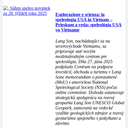
Esplorazione e scienza: la
speleologia USA in Vietnam –
Prieskum a veda: speleológia USA
vo Vietname
Lang Son, nachádzajúci sa na
severovýchode Vietnamu, sa
pripravuje stať novým
medzinárodným centrom pre
speleológiu. Dňa 27. júna 2025
podpísalo Centrum na podporu
investícií, obchodu a turizmu v Lang
Sone memorandum o porozumení
(MoU) s americkou National
Speleological Society (NSS) počas
online ceremónie. Dohoda ustanovuje
strategickú spoluprácu na rozvoj
geoparku Lang Son UNESCO Global
Geopark, zameranú na vedecké
využitie geologických zdrojov a rozvoj
geoturizmu spojeného s jaskyňami a
závrtmi.