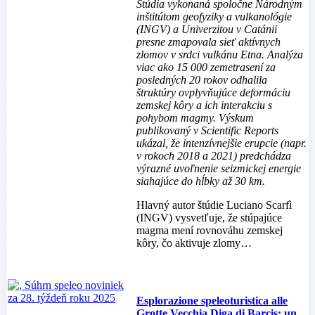
Štúdia vykonaná spoločne Národným
inštitútom geofyziky a vulkanológie
(INGV) a Univerzitou v Catánii
presne zmapovala sieť aktívnych
zlomov v srdci vulkánu Etna. Analýza
viac ako 15 000 zemetrasení za
posledných 20 rokov odhalila
štruktúry ovplyvňujúce deformáciu
zemskej kôry a ich interakciu s
pohybom magmy. Výskum
publikovaný v Scientific Reports
ukázal, že intenzívnejšie erupcie (napr.
v rokoch 2018 a 2021) predchádza
výrazné uvoľnenie seizmickej energie
siahajúce do hĺbky až 30 km.
Hlavný autor štúdie Luciano Scarfì
(INGV) vysvetľuje, že stúpajúce
magma mení rovnováhu zemskej
kôry, čo aktivuje zlomy…
Esplorazione speleoturistica alle
Grotte Vecchia Diga di Barcis: un