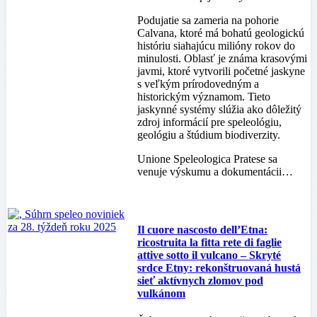
Podujatie sa zameria na pohorie
Calvana, ktoré má bohatú geologickú
históriu siahajúcu milióny rokov do
minulosti. Oblasť je známa krasovými
javmi, ktoré vytvorili početné jaskyne
s veľkým prírodovedným a
historickým významom. Tieto
jaskynné systémy slúžia ako dôležitý
zdroj informácií pre speleológiu,
geológiu a štúdium biodiverzity.
Unione Speleologica Pratese sa
venuje výskumu a dokumentácii…
Il cuore nascosto dell’Etna:
ricostruita la fitta rete di faglie
attive sotto il vulcano – Skryté
srdce Etny: rekonštruovaná hustá
sieť aktívnych zlomov pod
vulkánom