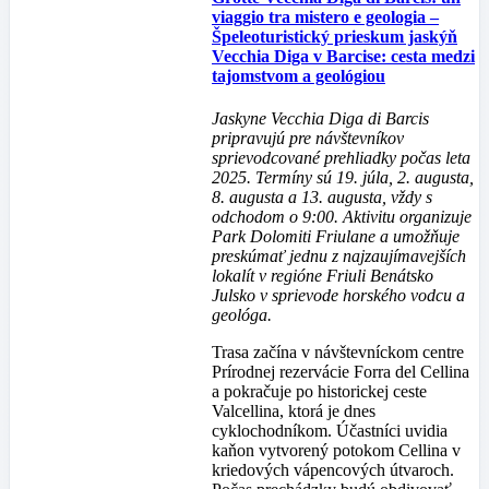
viaggio tra mistero e geologia –
Špeleoturistický prieskum jaskýň
Vecchia Diga v Barcise: cesta medzi
tajomstvom a geológiou
Jaskyne Vecchia Diga di Barcis
pripravujú pre návštevníkov
sprievodcované prehliadky počas leta
2025. Termíny sú 19. júla, 2. augusta,
8. augusta a 13. augusta, vždy s
odchodom o 9:00. Aktivitu organizuje
Park Dolomiti Friulane a umožňuje
preskúmať jednu z najzaujímavejších
lokalít v regióne Friuli Benátsko
Julsko v sprievode horského vodcu a
geológa.
Trasa začína v návštevníckom centre
Prírodnej rezervácie Forra del Cellina
a pokračuje po historickej ceste
Valcellina, ktorá je dnes
cyklochodníkom. Účastníci uvidia
kaňon vytvorený potokom Cellina v
kriedových vápencových útvaroch.