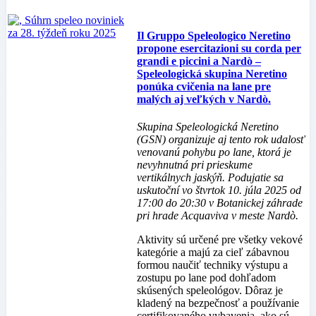
Il Gruppo Speleologico Neretino
propone esercitazioni su corda per
grandi e piccini a Nardò –
Speleologická skupina Neretino
ponúka cvičenia na lane pre
malých aj veľkých v Nardò.
Skupina Speleologická Neretino
(GSN) organizuje aj tento rok udalosť
venovanú pohybu po lane, ktorá je
nevyhnutná pri prieskume
vertikálnych jaskýň. Podujatie sa
uskutoční vo štvrtok 10. júla 2025 od
17:00 do 20:30 v Botanickej záhrade
pri hrade Acquaviva v meste Nardò.
Aktivity sú určené pre všetky vekové
kategórie a majú za cieľ zábavnou
formou naučiť techniky výstupu a
zostupu po lane pod dohľadom
skúsených speleológov. Dôraz je
kladený na bezpečnosť a používanie
certifikovaného vybavenia, ako sú