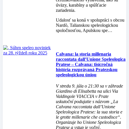
úväzy, karabíny a spúšťacie
zariadenia.
Udalosť sa koná v spolupráci s obcou
Nardò, Talianskou speleologickou
spoločnosťou, Apulskou spe…
Calvana: la storia millenaria
raccontata dall’Unione Speleologica
Pratese – Calvana: tisícročná
história rozprávaná Pratezskou
speleologickou úniou
V stredu 9. júla o 21:30 sa v záhrade
Giardino di Elisabetta na ulici Via
Valdingole VIACCIA v Prate
uskutoční podujatie s názvom „La
Calvana raccontata dall’Unione
Speleologica Pratese: la sua storia e
le grotte millenarie che custodisce“.
Organizuje ho Unione Speleologica
Pratese a vstup je voľný.