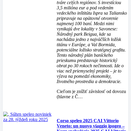
tváre celých regiónov. S investíciou
3,5 milióna eur a pod vedením
vedeckého inštitútu Ispra sa Taliansko
pripravuje na opätovné otvorenie
najmenej 100 baní. Medzi nimi
vynikajú dve lokality v Savonese:
Národný park Beigua, kde sa
nachádza jedno z najväčších ložísk
titánu v Európe, a Val Bormida,
potenciálne ložisko stratégnej grafitu.
Tento národný plán baníckeho
prieskumu predstavuje historický
obrat po 30 rokoch nečinnosti. Ide o
viac než priemyselný projekt – je to
výzva na pomedzí ekonomiky,
životného prostredia a demokracie.
Cieľom je znížiť závislosť od dovozu
(hlavne z Č…
Corso speleo 2025 CAI Vittorio
Veneto: un nuovo viaggio ipogeo –