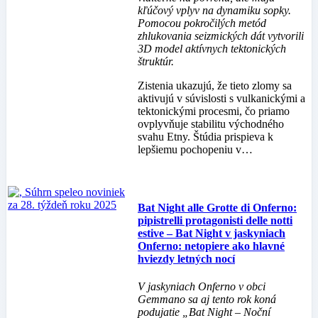
kľúčový vplyv na dynamiku sopky.
Pomocou pokročilých metód
zhlukovania seizmických dát vytvorili
3D model aktívnych tektonických
štruktúr.
Zistenia ukazujú, že tieto zlomy sa
aktivujú v súvislosti s vulkanickými a
tektonickými procesmi, čo priamo
ovplyvňuje stabilitu východného
svahu Etny. Štúdia prispieva k
lepšiemu pochopeniu v…
Bat Night alle Grotte di Onferno:
pipistrelli protagonisti delle notti
estive – Bat Night v jaskyniach
Onferno: netopiere ako hlavné
hviezdy letných nocí
V jaskyniach Onferno v obci
Gemmano sa aj tento rok koná
podujatie „Bat Night – Noční