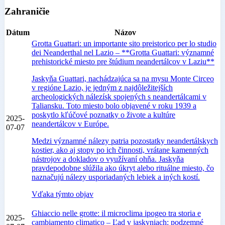
Zahraničie
Dátum
Názov
Grotta Guattari: un importante sito preistorico per lo studio
dei Neanderthal nel Lazio – **Grotta Guattari: významné
prehistorické miesto pre štúdium neandertálcov v Laziu**
Jaskyňa Guattari, nachádzajúca sa na mysu Monte Circeo
v regióne Lazio, je jedným z najdôležitejších
archeologických nálezísk spojených s neandertálcami v
Taliansku. Toto miesto bolo objavené v roku 1939 a
poskytlo kľúčové poznatky o živote a kultúre
2025-
neandertálcov v Európe.
07-07
Medzi významné nálezy patria pozostatky neandertálskych
kostier, ako aj stopy po ich činnosti, vrátane kamenných
nástrojov a dokladov o využívaní ohňa. Jaskyňa
pravdepodobne slúžila ako úkryt alebo rituálne miesto, čo
naznačujú nálezy usporiadaných lebiek a iných kostí.
Vďaka týmto objav
Ghiaccio nelle grotte: il microclima ipogeo tra storia e
2025-
cambiamento climatico – Ľad v jaskyniach: podzemné