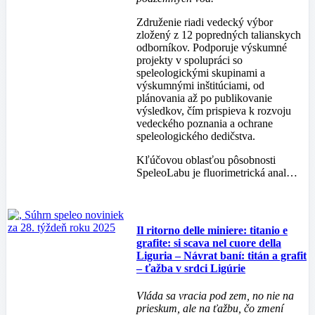
Združenie riadi vedecký výbor
zložený z 12 popredných talianskych
odborníkov. Podporuje výskumné
projekty v spolupráci so
speleologickými skupinami a
výskumnými inštitúciami, od
plánovania až po publikovanie
výsledkov, čím prispieva k rozvoju
vedeckého poznania a ochrane
speleologického dedičstva.
Kľúčovou oblasťou pôsobnosti
SpeleoLabu je fluorimetrická anal…
Il ritorno delle miniere: titanio e
grafite: si scava nel cuore della
Liguria – Návrat baní: titán a grafit
– ťažba v srdci Ligúrie
Vláda sa vracia pod zem, no nie na
prieskum, ale na ťažbu, čo zmení