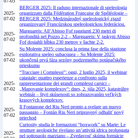
07-03
BERGER 2025: Il raduno internazionale di speleologia
2025-
organizzato dalla Fédération Française de Spéléologie –
07-02
BERGER 2025: Medzinárodný speleologický zjazd
organizovaný Francúzskou speleologickou federáciou.
Marguareis: All’Abisso Fof raggiunti 230 metri di
2025-
profondità nel Pozzo 2-2 – Marguareis: V jaskyni Abisso
07-02
Fof dosiahli hĺbku 230 metrov v šachte 2-2.
Su Molente 2025: conclusa la prima fase della stagione
2025-
esplorativa speleo subacquea – Su Molente 2025:
07-02
ukončená prvá fáza sezóny podzemného potápačského
prieskumu
“Tracciare i Complessi”: oggi, 2 luglio 2025, il webinar
catastale: quattro esperienze a confronto sulla
2025-
rappresentazione dei grandi complessi carsici –
07-02
„Mapovanie komplexov“: dnes, 2. júla 2025, katastrálny
webinár – štyri skúsenosti so zobrazovaním veľkých
krasových komplexov.
Il Fontanone del Riu Neri pronto a svelare un nuovo
2025-
passaggio – Fontán Riu Neri pripravený odhaliť nový
07-02
priechod
Curiosity studia le formazioni “boxwork” su Marte: Le
strutture geologiche rivelano un’attività idrica prolungata
2025-
nel sottosuolo marziano – Zvedavosť skúma formácie