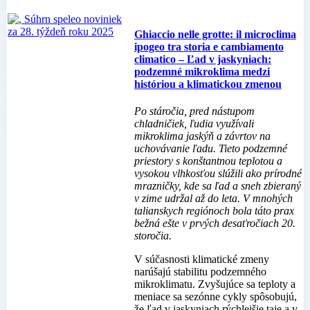
Ghiaccio nelle grotte: il microclima
ipogeo tra storia e cambiamento
climatico – Ľad v jaskyniach:
podzemné mikroklima medzi
históriou a klimatickou zmenou
Po stáročia, pred nástupom
chladničiek, ľudia využívali
mikroklima jaskýň a závrtov na
uchovávanie ľadu. Tieto podzemné
priestory s konštantnou teplotou a
vysokou vlhkosťou slúžili ako prírodné
mrazničky, kde sa ľad a sneh zbieraný
v zime udržal až do leta. V mnohých
talianskych regiónoch bola táto prax
bežná ešte v prvých desaťročiach 20.
storočia.
V súčasnosti klimatické zmeny
narúšajú stabilitu podzemného
mikroklimatu. Zvyšujúce sa teploty a
meniace sa sezónne cykly spôsobujú,
že ľad v jaskyniach rýchlejšie taje a v