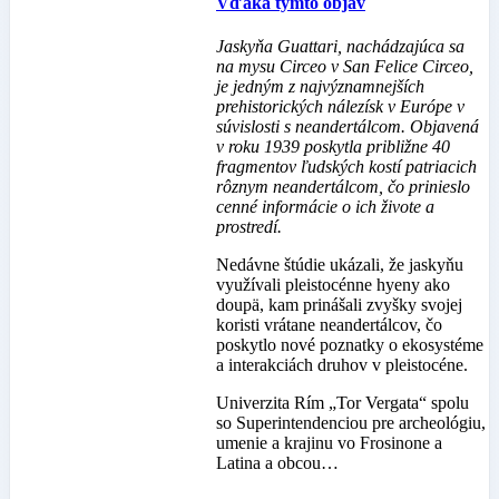
Vďaka týmto objav
Jaskyňa Guattari, nachádzajúca sa
na mysu Circeo v San Felice Circeo,
je jedným z najvýznamnejších
prehistorických nálezísk v Európe v
súvislosti s neandertálcom. Objavená
v roku 1939 poskytla približne 40
fragmentov ľudských kostí patriacich
rôznym neandertálcom, čo prinieslo
cenné informácie o ich živote a
prostredí.
Nedávne štúdie ukázali, že jaskyňu
využívali pleistocénne hyeny ako
doupä, kam prinášali zvyšky svojej
koristi vrátane neandertálcov, čo
poskytlo nové poznatky o ekosystéme
a interakciách druhov v pleistocéne.
Univerzita Rím „Tor Vergata“ spolu
so Superintendenciou pre archeológiu,
umenie a krajinu vo Frosinone a
Latina a obcou…