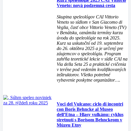
Kurz speleológie 2025 CAI Vittorio
Veneto: nová podzemná cesta
Skupina speleológov CAI Vittorio
Veneto so sídlom v San Giacomo di
Veglia, časť obce Vittorio Veneto (TV)
v Benátsku, oznámila termíny kurzu
úvodu do speleológie na rok 2025.
Kurz sa uskutoční od 19. septembra
do 26. októbra 2025 a je určený pre
záujemcov o speleológiu. Program
zahŕňa teoretické lekcie v sídle CAI na
Via della Seta 25 a praktické cvičenia
v teréne pod vedením kvalifikovaných
inštruktorov. Všetko potrebné
vybavenie poskytne organizátor….
Voci del Vulcano: ciclo di incontri
con Boris Behncke al Museo
dell’Etna – Hlasy vulkánu: cyklus
stretnutí s Borisom Behnckeom v
Múzeu Etny