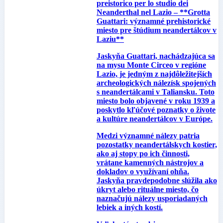
preistorico per lo studio dei
Neanderthal nel Lazio – **Grotta
Guattari: významné prehistorické
miesto pre štúdium neandertálcov v
Laziu**
Jaskyňa Guattari, nachádzajúca sa
na mysu Monte Circeo v regióne
Lazio, je jedným z najdôležitejších
archeologických nálezísk spojených
s neandertálcami v Taliansku. Toto
miesto bolo objavené v roku 1939 a
poskytlo kľúčové poznatky o živote
a kultúre neandertálcov v Európe.
Medzi významné nálezy patria
pozostatky neandertálskych kostier,
ako aj stopy po ich činnosti,
vrátane kamenných nástrojov a
dokladov o využívaní ohňa.
Jaskyňa pravdepodobne slúžila ako
úkryt alebo rituálne miesto, čo
naznačujú nálezy usporiadaných
lebiek a iných kostí.