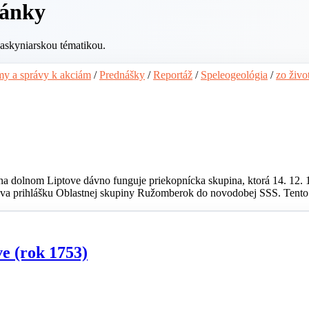
lánky
jaskyniarskou tématikou.
y a správy k akciám
/
Prednášky
/
Reportáž
/
Speleogeológia
/
zo živo
na dolnom Liptove dávno funguje priekopnícka skupina, ktorá 14. 12. 
dáva prihlášku Oblastnej skupiny Ružomberok do novodobej SSS. Tento 
ve (rok 1753)