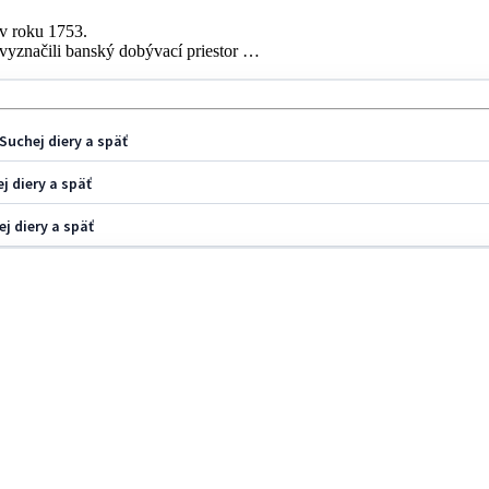
v roku 1753.
vyznačili banský dobývací priestor …
Suchej diery a späť
j diery a späť
j diery a späť