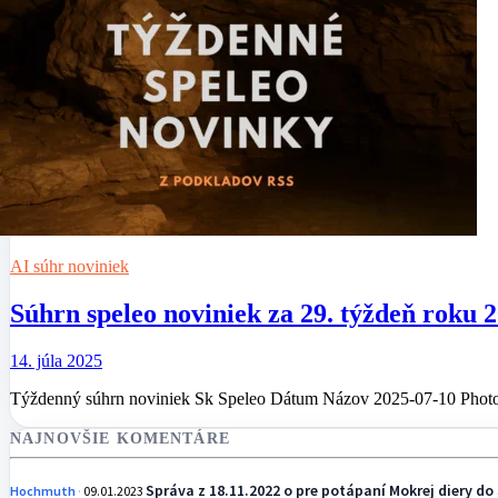
AI súhr noviniek
Súhrn speleo noviniek za 29. týždeň roku 
14. júla 2025
Týždenný súhrn noviniek Sk Speleo Dátum Názov 2025-07-10 Photo
NAJNOVŠIE KOMENTÁRE
Správa z 18.11.2022 o pre potápaní Mokrej diery do 
Hochmuth
09.01.2023