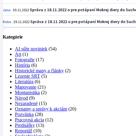
Správa z 18.11.2022 o pre potápaní Mokrej diery do Suche
Jano
30.11.2022
Správa z 18.11.2022 o pre potápaní Mokrej diery do Suche
Robo
29.11.2022
Kategórie
AI súhr noviniek
(54)
Art
(1)
Fotografie
(17)
História
(6)
Historické mapy a články
(2)
Lezenie SRT
(5)
Literatúra
(6)
Mapovanie
(21)
Montanistika
(2)
Návod
(9)
Nezaradené
(15)
Oznamy a správy k akciám
(20)
Pozvánka
(28)
Pracovná akcia
(12)
Prednášky
(13)
Reportáž
(10)