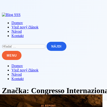
Skip
to
content
Domov
Vlož nový článok
Návod
Kontakt
Hľadať:
MENU
Domov
Vlož nový článok
Návod
Kontakt
Značka:
Congresso Internaziona