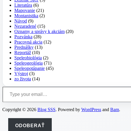
Literatúra
(6)
Mapovanie
(21)
Montanistika
(2)
Návod
(9)
Nezaradené
(15)
Oznamy a správy k akciám
(20)
Pozvánka
(28)
Pracovná akcia
(12)
Prednášky
(13)
Reportáž
(10)
Speleobiológia
(2)
Speleogeológia
(71)
Speleopotápanie
(45)
Výstroj
(3)
zo života
(14)
Type your email…
Copyright © 2026
Blog SSS
. Powered by
WordPress
and
Bam
.
ODOBERAŤ