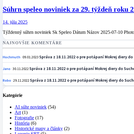
Súhrn speleo noviniek za 29. týždeň roku 
14. júla 2025
Týždenný súhrn noviniek Sk Speleo Dátum Názov 2025-07-10 Photo
NAJNOVŠIE KOMENTÁRE
Správa z 18.11.2022 o pre potápaní Mokrej diery do 
Hochmuth
09.01.2023
Správa z 18.11.2022 o pre potápaní Mokrej diery do Suche
Jano
30.11.2022
Správa z 18.11.2022 o pre potápaní Mokrej diery do Suche
Robo
29.11.2022
Kategórie
AI súhr noviniek
(54)
Art
(1)
Fotografie
(17)
História
(6)
Historické mapy a články
(2)
Lezenie SRT
(5)