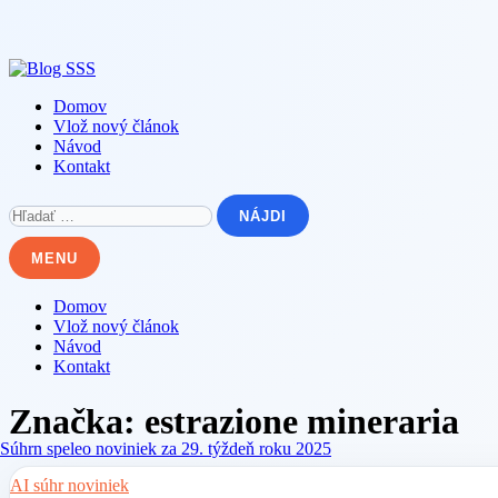
Skip
to
content
Domov
Vlož nový článok
Návod
Kontakt
Hľadať:
MENU
Domov
Vlož nový článok
Návod
Kontakt
Značka:
estrazione mineraria
AI súhr noviniek