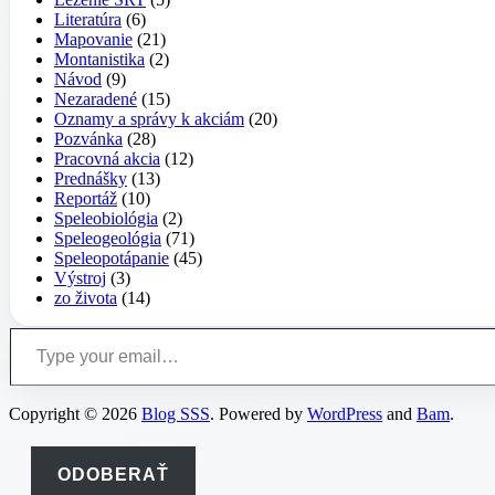
Literatúra
(6)
Mapovanie
(21)
Montanistika
(2)
Návod
(9)
Nezaradené
(15)
Oznamy a správy k akciám
(20)
Pozvánka
(28)
Pracovná akcia
(12)
Prednášky
(13)
Reportáž
(10)
Speleobiológia
(2)
Speleogeológia
(71)
Speleopotápanie
(45)
Výstroj
(3)
zo života
(14)
Type your email…
Copyright © 2026
Blog SSS
. Powered by
WordPress
and
Bam
.
ODOBERAŤ