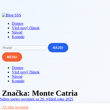
Skip
to
content
Domov
Vlož nový článok
Návod
Kontakt
Hľadať:
MENU
Domov
Vlož nový článok
Návod
Kontakt
Značka:
Monte Catria
AI súhr noviniek