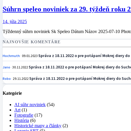
Súhrn speleo noviniek za 29. týždeň roku 
14. júla 2025
Týždenný súhrn noviniek Sk Speleo Dátum Názov 2025-07-10 Photo
NAJNOVŠIE KOMENTÁRE
Správa z 18.11.2022 o pre potápaní Mokrej diery do 
Hochmuth
09.01.2023
Správa z 18.11.2022 o pre potápaní Mokrej diery do Suche
Jano
30.11.2022
Správa z 18.11.2022 o pre potápaní Mokrej diery do Suche
Robo
29.11.2022
Kategórie
AI súhr noviniek
(54)
Art
(1)
Fotografie
(17)
História
(6)
Historické mapy a články
(2)
Lezenie SRT
(5)