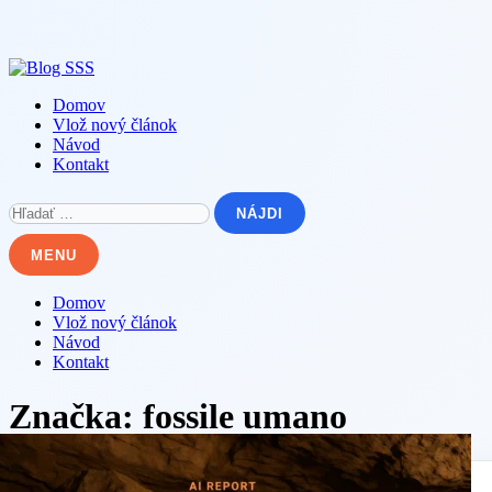
Skip
to
content
Domov
Vlož nový článok
Návod
Kontakt
Hľadať:
MENU
Domov
Vlož nový článok
Návod
Kontakt
Značka:
fossile umano