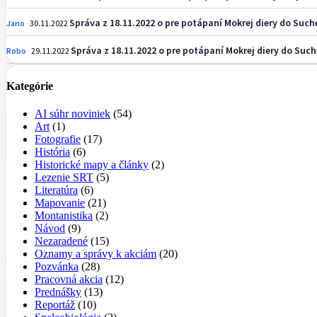
Správa z 18.11.2022 o pre potápaní Mokrej diery do Suche
Jano
30.11.2022
Správa z 18.11.2022 o pre potápaní Mokrej diery do Suche
Robo
29.11.2022
Kategórie
AI súhr noviniek
(54)
Art
(1)
Fotografie
(17)
História
(6)
Historické mapy a články
(2)
Lezenie SRT
(5)
Literatúra
(6)
Mapovanie
(21)
Montanistika
(2)
Návod
(9)
Nezaradené
(15)
Oznamy a správy k akciám
(20)
Pozvánka
(28)
Pracovná akcia
(12)
Prednášky
(13)
Reportáž
(10)