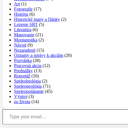
Art
(1)
Fotografie
(17)
História
(6)
Historické mapy a články
(2)
Lezenie SRT
(5)
Literatúra
(6)
Mapovanie
(21)
Montanistika
(2)
Návod
(9)
Nezaradené
(15)
Oznamy a správy k akciám
(20)
Pozvánka
(28)
Pracovná akcia
(12)
Prednášky
(13)
Reportáž
(10)
Speleobiológia
(2)
Speleogeológia
(71)
Speleopotápanie
(45)
Výstroj
(3)
zo života
(14)
Type your email…