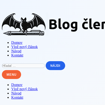
Skip
to
content
Domov
Vlož nový článok
Návod
Kontakt
Hľadať:
MENU
Domov
Vlož nový článok
Návod
Kontakt