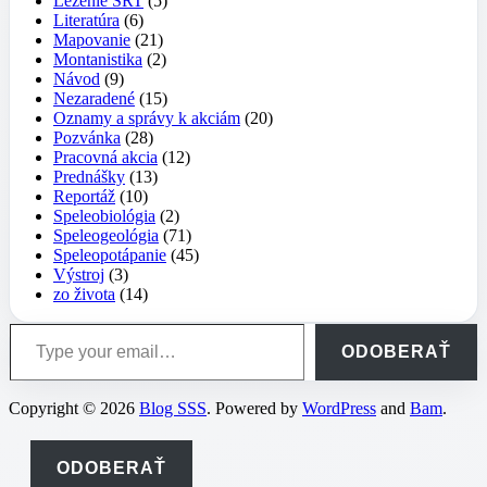
Lezenie SRT
(5)
Literatúra
(6)
Mapovanie
(21)
Montanistika
(2)
Návod
(9)
Nezaradené
(15)
Oznamy a správy k akciám
(20)
Pozvánka
(28)
Pracovná akcia
(12)
Prednášky
(13)
Reportáž
(10)
Speleobiológia
(2)
Speleogeológia
(71)
Speleopotápanie
(45)
Výstroj
(3)
zo života
(14)
Type your email…
ODOBERAŤ
Copyright © 2026
Blog SSS
. Powered by
WordPress
and
Bam
.
ODOBERAŤ