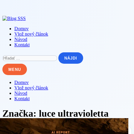
Skip
to
content
Domov
Vlož nový článok
Návod
Kontakt
Hľadať:
MENU
Domov
Vlož nový článok
Návod
Kontakt
Značka:
luce ultravioletta