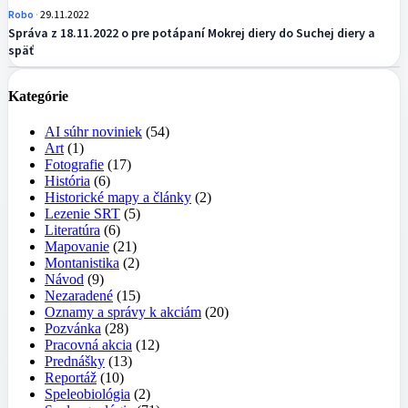
Robo
29.11.2022
Správa z 18.11.2022 o pre potápaní Mokrej diery do Suchej diery a
späť
Kategórie
AI súhr noviniek
(54)
Art
(1)
Fotografie
(17)
História
(6)
Historické mapy a články
(2)
Lezenie SRT
(5)
Literatúra
(6)
Mapovanie
(21)
Montanistika
(2)
Návod
(9)
Nezaradené
(15)
Oznamy a správy k akciám
(20)
Pozvánka
(28)
Pracovná akcia
(12)
Prednášky
(13)
Reportáž
(10)
Speleobiológia
(2)