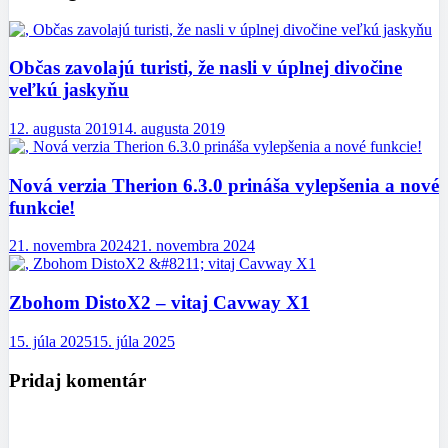
Občas zavolajú turisti, že nasli v úplnej divočine
veľkú jaskyňu
12. augusta 2019
14. augusta 2019
Nová verzia Therion 6.3.0 prináša vylepšenia a nové
funkcie!
21. novembra 2024
21. novembra 2024
Zbohom DistoX2 – vitaj Cavway X1
15. júla 2025
15. júla 2025
Pridaj komentár