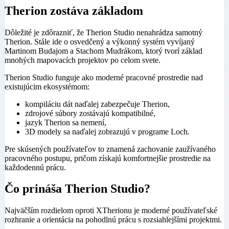
Therion zostáva základom
Dôležité je zdôrazniť, že Therion Studio nenahrádza samotný
Therion. Stále ide o osvedčený a výkonný systém vyvíjaný
Martinom Budajom a Stachom Mudrákom, ktorý tvorí základ
mnohých mapovacích projektov po celom svete.
Therion Studio funguje ako moderné pracovné prostredie nad
existujúcim ekosystémom:
kompiláciu dát naďalej zabezpečuje Therion,
zdrojové súbory zostávajú kompatibilné,
jazyk Therion sa nemení,
3D modely sa naďalej zobrazujú v programe Loch.
Pre skúsených používateľov to znamená zachovanie zaužívaného
pracovného postupu, pričom získajú komfortnejšie prostredie na
každodennú prácu.
Čo prináša Therion Studio?
Najväčším rozdielom oproti XTherionu je moderné používateľské
rozhranie a orientácia na pohodlnú prácu s rozsiahlejšími projektmi.