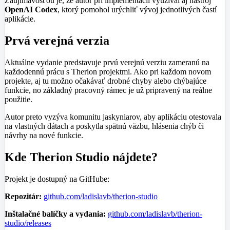
Zaujímavosťou je, že autor pri implementácii využíval aj nástroj
OpenAI Codex
, ktorý pomohol urýchliť vývoj jednotlivých častí
aplikácie.
Prvá verejná verzia
Aktuálne vydanie predstavuje prvú verejnú verziu zameranú na
každodennú prácu s Therion projektmi. Ako pri každom novom
projekte, aj tu možno očakávať drobné chyby alebo chýbajúce
funkcie, no základný pracovný rámec je už pripravený na reálne
použitie.
Autor preto vyzýva komunitu jaskyniarov, aby aplikáciu otestovala
na vlastných dátach a poskytla spätnú väzbu, hlásenia chýb či
návrhy na nové funkcie.
Kde Therion Studio nájdete?
Projekt je dostupný na GitHube:
Repozitár:
github.com/ladislavb/therion-studio
Inštalačné balíčky a vydania:
github.com/ladislavb/therion-
studio/releases