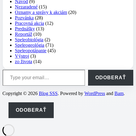
Návod
(9)
Nezaradené
(15)
Oznamy a správy k akciám
(20)
Pozvánka
(28)
Pracovná akcia
(12)
Prednášky
(13)
Reportáž
(10)
Speleobiológia
(2)
Speleogeológia
(71)
Speleopotápanie
(45)
Výstroj
(3)
zo života
(14)
Type your email…
ODOBERAŤ
Copyright © 2026
Blog SSS
. Powered by
WordPress
and
Bam
.
ODOBERAŤ