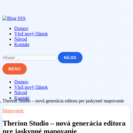
Skip
to
content
Domov
Vlož nový článok
Návod
Kontakt
Hľadať:
MENU
Domov
Vlož nový článok
Návod
Kontakt
Mapovanie
Therion Studio – nová generácia editora
pre jaskynné mapovanie