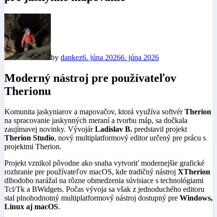
by
dankez
6. júna 2026
6. júna 2026
Moderný nástroj pre používateľov
Therionu
Komunita jaskyniarov a mapovačov, ktorá využíva softvér
Therion
na spracovanie jaskynných meraní a tvorbu máp, sa dočkala
zaujímavej novinky. Vývojár
Ladislav B.
predstavil projekt
Therion Studio
, nový multiplatformový editor určený pre prácu s
projektmi Therion.
Projekt vznikol pôvodne ako snaha vytvoriť modernejšie grafické
rozhranie pre používateľov macOS, kde tradičný nástroj
XTherion
dlhodobo narážal na rôzne obmedzenia súvisiace s technológiami
Tcl/Tk a BWidgets. Počas vývoja sa však z jednoduchého editoru
stal plnohodnotný multiplatformový nástroj dostupný pre
Windows,
Linux aj macOS
.