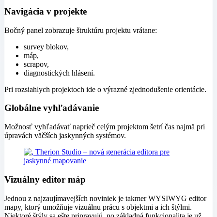
Navigácia v projekte
Bočný panel zobrazuje štruktúru projektu vrátane:
survey blokov,
máp,
scrapov,
diagnostických hlásení.
Pri rozsiahlych projektoch ide o výrazné zjednodušenie orientácie.
Globálne vyhľadávanie
Možnosť vyhľadávať naprieč celým projektom šetrí čas najmä pri
úpravách väčších jaskynných systémov.
Vizuálny editor máp
Jednou z najzaujímavejších noviniek je takmer WYSIWYG editor
mapy, ktorý umožňuje vizuálnu prácu s objektmi a ich štýlmi.
Niektoré štýly sa ešte pripravujú, no základná funkcionalita je už