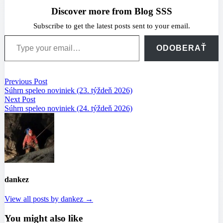
Discover more from Blog SSS
Subscribe to get the latest posts sent to your email.
Type your email…
ODOBERAŤ
Navigácia
Previous
Previous Post
post:
Súhrn speleo noviniek (23. týždeň 2026)
v
Next
Next Post
článku
post:
Súhrn speleo noviniek (24. týždeň 2026)
dankez
View all posts by dankez →
You might also like