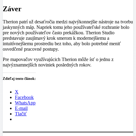
Záver
Therion patrí už desaťročia medzi najvýkonnejšie nástroje na tvorbu
jaskynných máp. Napriek tomu jeho používateľské rozhranie bolo
pre nových používateľov často prekážkou. Therion Studio
predstavuje zaujímavý krok smerom k modernejšiemu a
intuitívnejšiemu prostrediu bez toho, aby bolo potrebné meniť
osvedčené pracovné postupy.
Pre mapovačov využívajúcich Therion môže ísť o jednu z
najvýznamnejších noviniek posledných rokov.
Zdieľaj tento článok:
X
Facebook
WhatsApp
E-mail
Tlačiť