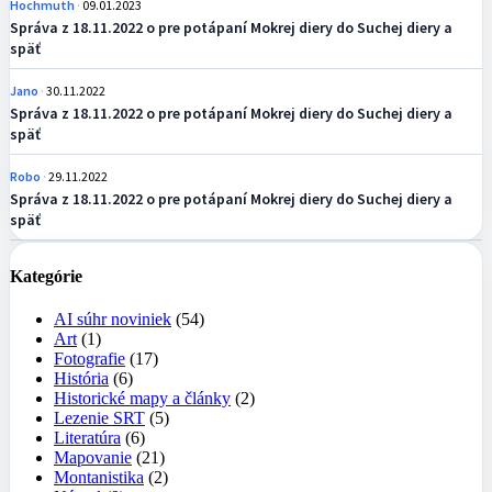
Hochmuth
09.01.2023
Správa z 18.11.2022 o pre potápaní Mokrej diery do Suchej diery a
späť
Jano
30.11.2022
Správa z 18.11.2022 o pre potápaní Mokrej diery do Suchej diery a
späť
Robo
29.11.2022
Správa z 18.11.2022 o pre potápaní Mokrej diery do Suchej diery a
späť
Kategórie
AI súhr noviniek
(54)
Art
(1)
Fotografie
(17)
História
(6)
Historické mapy a články
(2)
Lezenie SRT
(5)
Literatúra
(6)
Mapovanie
(21)
Montanistika
(2)