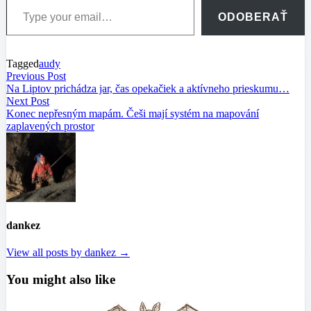
ODOBERAŤ
Tagged
audy
Navigácia
Previous
Previous Post
post:
Na Liptov prichádza jar, čas opekačiek a aktívneho prieskumu…
v
Next
Next Post
článku
post:
Konec nepřesným mapám. Češi mají systém na mapování
zaplavených prostor
dankez
View all posts by dankez →
You might also like