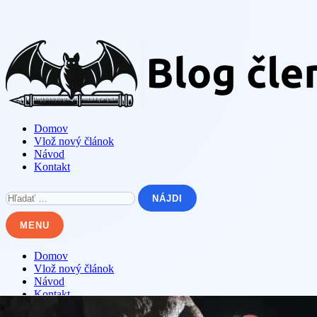
Skip
to
content
Domov
Vlož nový článok
Návod
Kontakt
Hľadať:
MENU
Domov
Vlož nový článok
Návod
Kontakt