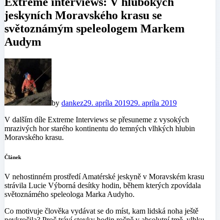
Extreme interviews: V hlubokých
jeskyních Moravského krasu se
světoznámým speleologem Markem
Audym
by
dankez
29. apríla 2019
29. apríla 2019
V dalším díle Extreme Interviews se přesuneme z vysokých
mrazivých hor starého kontinentu do temných vlhkých hlubin
Moravského krasu.
Článek
V nehostinném prostředí Amatérské jeskyně v Moravském krasu
strávila Lucie Výborná desítky hodin, během kterých zpovídala
světoznámého speleologa Marka Audyho.
Co motivuje člověka vydávat se do míst, kam lidská noha ještě
nevkročila? Proč tráví stovky hodin ročně v absolutní tmě, vlhku,