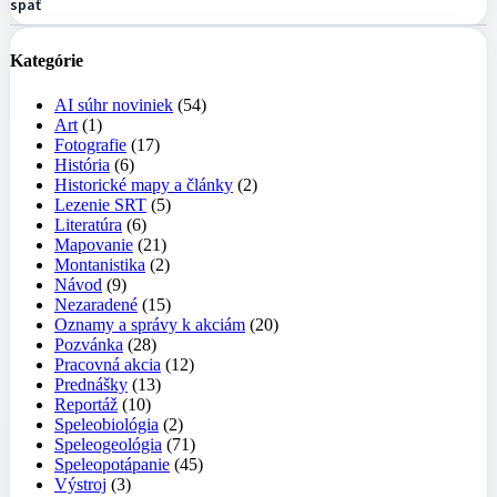
späť
Kategórie
AI súhr noviniek
(54)
Art
(1)
Fotografie
(17)
História
(6)
Historické mapy a články
(2)
Lezenie SRT
(5)
Literatúra
(6)
Mapovanie
(21)
Montanistika
(2)
Návod
(9)
Nezaradené
(15)
Oznamy a správy k akciám
(20)
Pozvánka
(28)
Pracovná akcia
(12)
Prednášky
(13)
Reportáž
(10)
Speleobiológia
(2)
Speleogeológia
(71)
Speleopotápanie
(45)
Výstroj
(3)