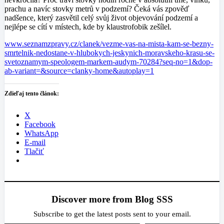
prachu a navíc stovky metrů v podzemí? Čeká vás zpověď
nadšence, který zasvětil celý svůj život objevování podzemí a
nejlépe se cítí v místech, kde by klaustrofobik zešílel.
www.seznamzpravy.cz/clanek/vezme-vas-na-mista-kam-se-bezny-
smrtelnik-nedostane-v-hlubokych-jeskynich-moravskeho-krasu-se-
svetoznamym-speologem-markem-audym-70284?seq-no=1&dop-
ab-variant=&source=clanky-home&autoplay=1
Zdieľaj tento článok:
X
Facebook
WhatsApp
E-mail
Tlačiť
Discover more from Blog SSS
Subscribe to get the latest posts sent to your email.
Type your email…