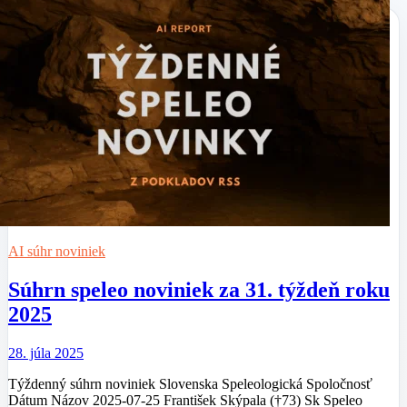
AI súhr noviniek
Súhrn speleo noviniek za 31. týždeň roku
2025
28. júla 2025
Týždenný súhrn noviniek Slovenska Speleologická Spoločnosť
Dátum Názov 2025-07-25 František Skýpala (†73) Sk Speleo