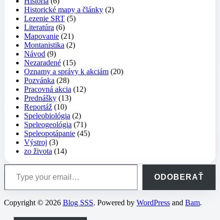
História
(6)
Historické mapy a články
(2)
Lezenie SRT
(5)
Literatúra
(6)
Mapovanie
(21)
Montanistika
(2)
Návod
(9)
Nezaradené
(15)
Oznamy a správy k akciám
(20)
Pozvánka
(28)
Pracovná akcia
(12)
Prednášky
(13)
Reportáž
(10)
Speleobiológia
(2)
Speleogeológia
(71)
Speleopotápanie
(45)
Výstroj
(3)
zo života
(14)
Type your email…
ODOBERAŤ
Copyright © 2026
Blog SSS
. Powered by
WordPress
and
Bam
.