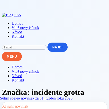
Skip
to
content
Domov
Vlož nový článok
Návod
Kontakt
Hľadať:
MENU
Domov
Vlož nový článok
Návod
Kontakt
Značka:
incidente grotta
AI súhr noviniek