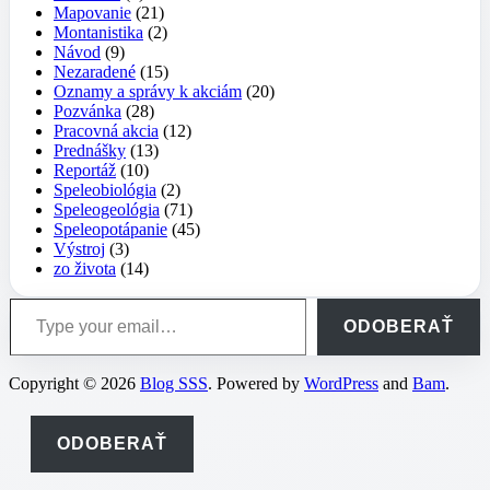
Mapovanie
(21)
Montanistika
(2)
Návod
(9)
Nezaradené
(15)
Oznamy a správy k akciám
(20)
Pozvánka
(28)
Pracovná akcia
(12)
Prednášky
(13)
Reportáž
(10)
Speleobiológia
(2)
Speleogeológia
(71)
Speleopotápanie
(45)
Výstroj
(3)
zo života
(14)
Type your email…
ODOBERAŤ
Copyright © 2026
Blog SSS
. Powered by
WordPress
and
Bam
.
ODOBERAŤ