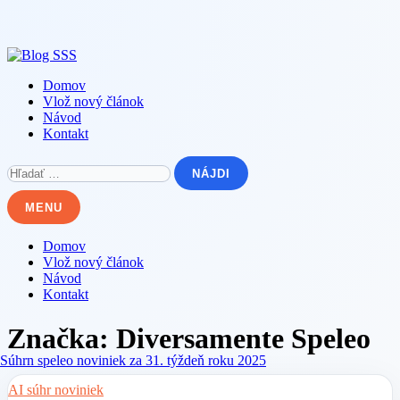
Skip
to
content
Domov
Vlož nový článok
Návod
Kontakt
Hľadať:
MENU
Domov
Vlož nový článok
Návod
Kontakt
Značka:
Diversamente Speleo
AI súhr noviniek