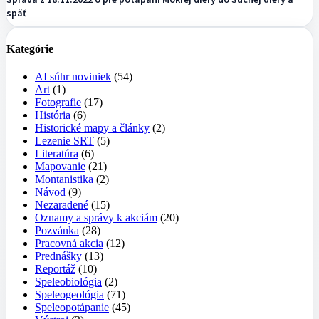
späť
Kategórie
AI súhr noviniek
(54)
Art
(1)
Fotografie
(17)
História
(6)
Historické mapy a články
(2)
Lezenie SRT
(5)
Literatúra
(6)
Mapovanie
(21)
Montanistika
(2)
Návod
(9)
Nezaradené
(15)
Oznamy a správy k akciám
(20)
Pozvánka
(28)
Pracovná akcia
(12)
Prednášky
(13)
Reportáž
(10)
Speleobiológia
(2)
Speleogeológia
(71)
Speleopotápanie
(45)