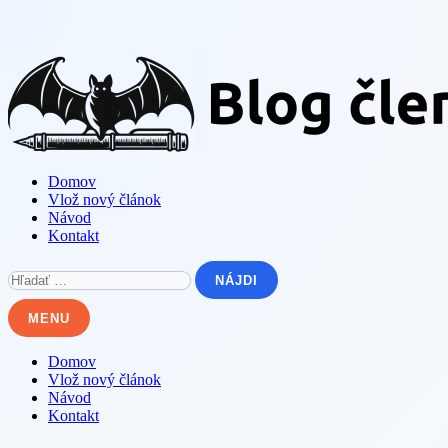
Skip
to
content
Domov
Vlož nový článok
Návod
Kontakt
Hľadať:
MENU
Domov
Vlož nový článok
Návod
Kontakt