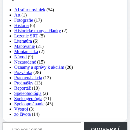
AI súhr noviniek
(54)
Art
(1)
Fotografie
(17)
História
(6)
Historické mapy a články
(2)
Lezenie SRT
(5)
Literatúra
(6)
Mapovanie
(21)
Montanistika
(2)
Návod
(9)
Nezaradené
(15)
Oznamy a správy k akciám
(20)
Pozvánka
(28)
Pracovná akcia
(12)
Prednášky
(13)
Reportáž
(10)
Speleobiológia
(2)
Speleogeológia
(71)
Speleopotápanie
(45)
Výstroj
(3)
zo života
(14)
Type your email…
ODOBERAŤ