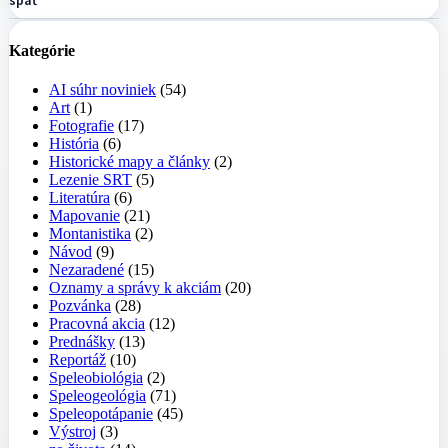
Kategórie
AI súhr noviniek
(54)
Art
(1)
Fotografie
(17)
História
(6)
Historické mapy a články
(2)
Lezenie SRT
(5)
Literatúra
(6)
Mapovanie
(21)
Montanistika
(2)
Návod
(9)
Nezaradené
(15)
Oznamy a správy k akciám
(20)
Pozvánka
(28)
Pracovná akcia
(12)
Prednášky
(13)
Reportáž
(10)
Speleobiológia
(2)
Speleogeológia
(71)
Speleopotápanie
(45)
Výstroj
(3)