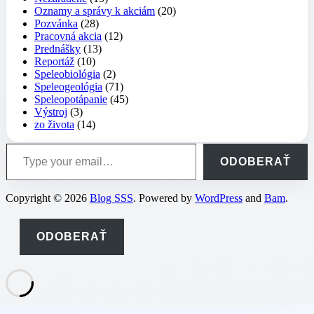
Oznamy a správy k akciám
(20)
Pozvánka
(28)
Pracovná akcia
(12)
Prednášky
(13)
Reportáž
(10)
Speleobiológia
(2)
Speleogeológia
(71)
Speleopotápanie
(45)
Výstroj
(3)
zo života
(14)
Type your email…
ODOBERAŤ
Copyright © 2026
Blog SSS
. Powered by
WordPress
and
Bam
.
ODOBERAŤ