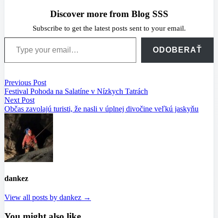
Discover more from Blog SSS
Subscribe to get the latest posts sent to your email.
Type your email…
ODOBERAŤ
Navigácia
Previous
Previous Post
post:
Festival Pohoda na Salatíne v Nízkych Tatrách
v
Next
Next Post
článku
post:
Občas zavolajú turisti, že nasli v úplnej divočine veľkú jaskyňu
dankez
View all posts by dankez →
You might also like