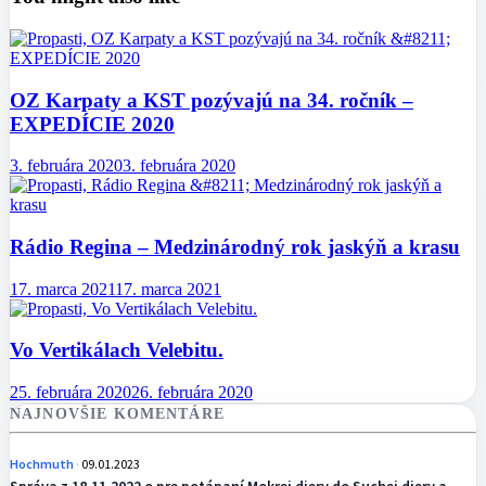
OZ Karpaty a KST pozývajú na 34. ročník –
EXPEDÍCIE 2020
3. februára 2020
3. februára 2020
Rádio Regina – Medzinárodný rok jaskýň a krasu
17. marca 2021
17. marca 2021
Vo Vertikálach Velebitu.
25. februára 2020
26. februára 2020
NAJNOVŠIE KOMENTÁRE
Hochmuth
09.01.2023