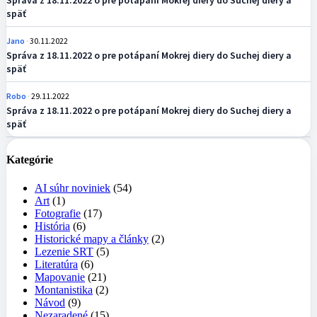
Správa z 18.11.2022 o pre potápaní Mokrej diery do Suchej diery a
späť
Jano
30.11.2022
Správa z 18.11.2022 o pre potápaní Mokrej diery do Suchej diery a
späť
Robo
29.11.2022
Správa z 18.11.2022 o pre potápaní Mokrej diery do Suchej diery a
späť
Kategórie
AI súhr noviniek
(54)
Art
(1)
Fotografie
(17)
História
(6)
Historické mapy a články
(2)
Lezenie SRT
(5)
Literatúra
(6)
Mapovanie
(21)
Montanistika
(2)
Návod
(9)
Nezaradené
(15)