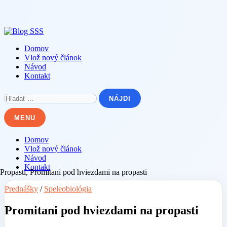
Skip
to
content
Domov
Vlož nový článok
Návod
Kontakt
Hľadať:
MENU
Domov
Vlož nový článok
Návod
Kontakt
Prednášky
/
Speleobiológia
Promitani pod hviezdami na propasti