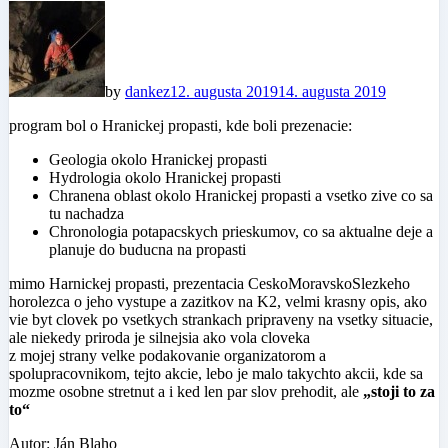
by
dankez
12. augusta 2019
14. augusta 2019
program bol o Hranickej propasti, kde boli prezenacie:
Geologia okolo Hranickej propasti
Hydrologia okolo Hranickej propasti
Chranena oblast okolo Hranickej propasti a vsetko zive co sa
tu nachadza
Chronologia potapacskych prieskumov, co sa aktualne deje a
planuje do buducna na propasti
mimo Harnickej propasti, prezentacia CeskoMoravskoSlezkeho
horolezca o jeho vystupe a zazitkov na K2, velmi krasny opis, ako
vie byt clovek po vsetkych strankach pripraveny na vsetky situacie,
ale niekedy priroda je silnejsia ako vola cloveka
z mojej strany velke podakovanie organizatorom a
spolupracovnikom, tejto akcie, lebo je malo takychto akcii, kde sa
mozme osobne stretnut a i ked len par slov prehodit, ale
„stoji to za
to“
Autor: Ján Blaho