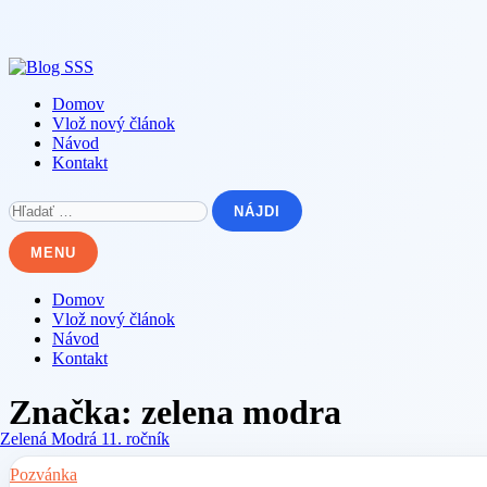
Skip
to
content
Domov
Vlož nový článok
Návod
Kontakt
Hľadať:
MENU
Domov
Vlož nový článok
Návod
Kontakt
Značka:
zelena modra
Pozvánka