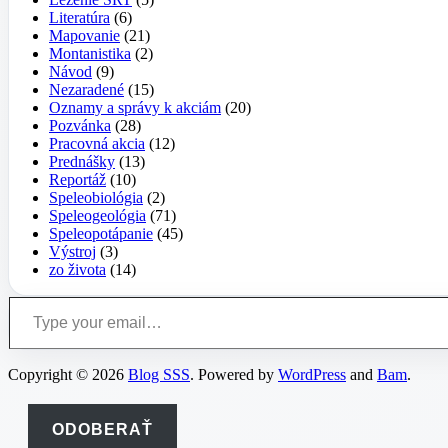
Literatúra
(6)
Mapovanie
(21)
Montanistika
(2)
Návod
(9)
Nezaradené
(15)
Oznamy a správy k akciám
(20)
Pozvánka
(28)
Pracovná akcia
(12)
Prednášky
(13)
Reportáž
(10)
Speleobiológia
(2)
Speleogeológia
(71)
Speleopotápanie
(45)
Výstroj
(3)
zo života
(14)
Type your email…
Copyright © 2026
Blog SSS
. Powered by
WordPress
and
Bam
.
ODOBERAŤ