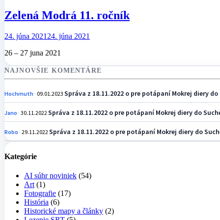
Zelená Modrá 11. ročník
24. júna 2021
24. júna 2021
26 – 27 juna 2021
NAJNOVŠIE KOMENTÁRE
Správa z 18.11.2022 o pre potápaní Mokrej diery do 
Hochmuth
09.01.2023
Správa z 18.11.2022 o pre potápaní Mokrej diery do Suche
Jano
30.11.2022
Správa z 18.11.2022 o pre potápaní Mokrej diery do Suche
Robo
29.11.2022
Kategórie
AI súhr noviniek
(54)
Art
(1)
Fotografie
(17)
História
(6)
Historické mapy a články
(2)
Lezenie SRT
(5)