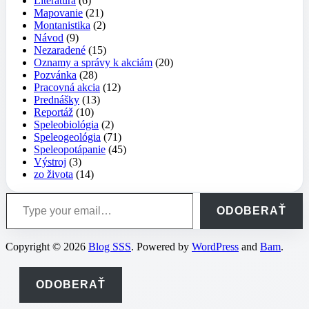
Literatúra
(6)
Mapovanie
(21)
Montanistika
(2)
Návod
(9)
Nezaradené
(15)
Oznamy a správy k akciám
(20)
Pozvánka
(28)
Pracovná akcia
(12)
Prednášky
(13)
Reportáž
(10)
Speleobiológia
(2)
Speleogeológia
(71)
Speleopotápanie
(45)
Výstroj
(3)
zo života
(14)
Type your email…
ODOBERAŤ
Copyright © 2026
Blog SSS
. Powered by
WordPress
and
Bam
.
ODOBERAŤ