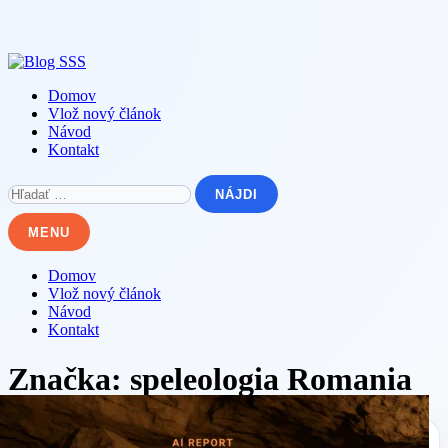
Skip
to
content
Domov
Vlož nový článok
Návod
Kontakt
Hľadať:
MENU
Domov
Vlož nový článok
Návod
Kontakt
Značka:
speleologia Romania