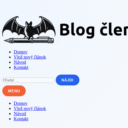
Skip
to
content
Domov
Vlož nový článok
Návod
Kontakt
Hľadať:
MENU
Domov
Vlož nový článok
Návod
Kontakt