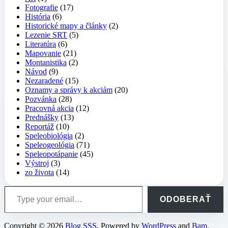
Fotografie
(17)
História
(6)
Historické mapy a články
(2)
Lezenie SRT
(5)
Literatúra
(6)
Mapovanie
(21)
Montanistika
(2)
Návod
(9)
Nezaradené
(15)
Oznamy a správy k akciám
(20)
Pozvánka
(28)
Pracovná akcia
(12)
Prednášky
(13)
Reportáž
(10)
Speleobiológia
(2)
Speleogeológia
(71)
Speleopotápanie
(45)
Výstroj
(3)
zo života
(14)
Type your email…
ODOBERAŤ
Copyright © 2026
Blog SSS
. Powered by
WordPress
and
Bam
.