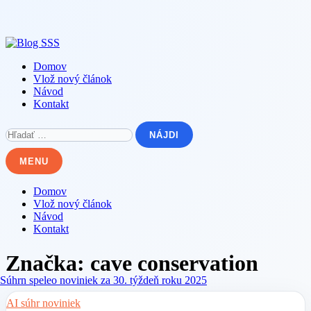
Skip
to
content
Domov
Vlož nový článok
Návod
Kontakt
Hľadať:
MENU
Domov
Vlož nový článok
Návod
Kontakt
Značka:
cave conservation
AI súhr noviniek