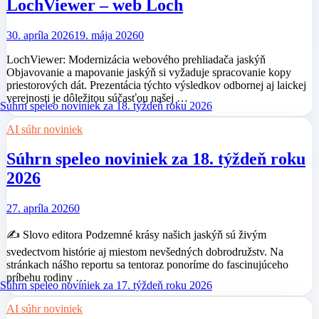
LochViewer – web Loch
30. apríla 2026
19. mája 2026
0
LochViewer: Modernizácia webového prehliadača jaskýň
Objavovanie a mapovanie jaskýň si vyžaduje spracovanie kopy
priestorových dát. Prezentácia týchto výsledkov odbornej aj laickej
verejnosti je dôležitou súčasťou našej …
AI súhr noviniek
Súhrn speleo noviniek za 18. týždeň roku
2026
27. apríla 2026
0
✍️ Slovo editora Podzemné krásy našich jaskýň sú živým
svedectvom histórie aj miestom nevšedných dobrodružstv. Na
stránkach nášho reportu sa tentoraz ponoríme do fascinujúceho
príbehu rodiny …
AI súhr noviniek