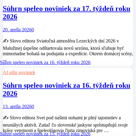
Súhrn speleo noviniek za 17. týždeň roku
2026
20. apríla 2026
0
✍️ Slovo editora Sviatočná atmosféra Lezeckých dní 2026 v
Malužinej úspešne odštartovala novú sezónu, ktorá sľubuje byť
mimoriadne bohatá na podujatia a expedície. Okrem domácej scény,
…
AI súhr noviniek
Súhrn speleo noviniek za 16. týždeň roku
2026
13. apríla 2026
0
✍️ Slovo editora Svet pod našimi nohami je plný tajomstiev a
neustálych aktivít. Zatiaľ čo slovenské jaskyne sprístupňujú svoje
krásy verejnosti a špeleológovia čistia zimoviská pre …