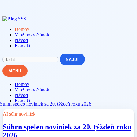
Skip
to
content
Domov
Vlož nový článok
Návod
Kontakt
Hľadať:
MENU
Domov
Vlož nový článok
Návod
Kontakt
AI súhr noviniek
Súhrn speleo noviniek za 20. týždeň roku
2026