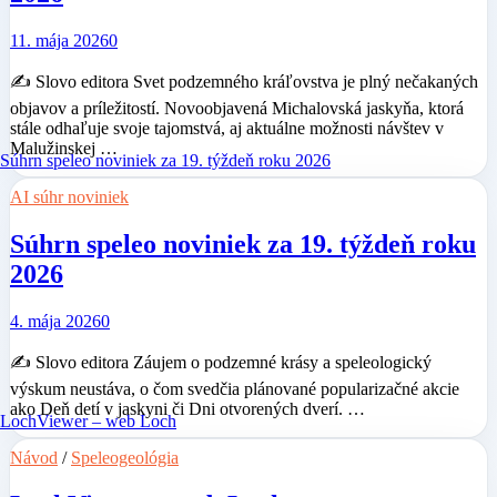
11. mája 2026
0
✍️ Slovo editora Svet podzemného kráľovstva je plný nečakaných
objavov a príležitostí. Novoobjavená Michalovská jaskyňa, ktorá
stále odhaľuje svoje tajomstvá, aj aktuálne možnosti návštev v
Malužinskej …
AI súhr noviniek
Súhrn speleo noviniek za 19. týždeň roku
2026
4. mája 2026
0
✍️ Slovo editora Záujem o podzemné krásy a speleologický
výskum neustáva, o čom svedčia plánované popularizačné akcie
ako Deň detí v jaskyni či Dni otvorených dverí. …
Návod
/
Speleogeológia