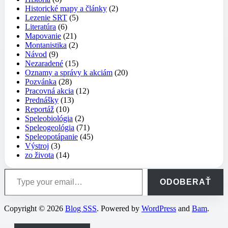
Historické mapy a články
(2)
Lezenie SRT
(5)
Literatúra
(6)
Mapovanie
(21)
Montanistika
(2)
Návod
(9)
Nezaradené
(15)
Oznamy a správy k akciám
(20)
Pozvánka
(28)
Pracovná akcia
(12)
Prednášky
(13)
Reportáž
(10)
Speleobiológia
(2)
Speleogeológia
(71)
Speleopotápanie
(45)
Výstroj
(3)
zo života
(14)
Type your email…
ODOBERAŤ
Copyright © 2026
Blog SSS
. Powered by
WordPress
and
Bam
.