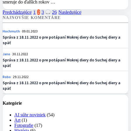
smeruje do ďalších rokov …
Stránkovanie
Predchádzajúce
1
2
3
…
26
Nasledujúce
NAJNOVŠIE KOMENTÁRE
príspevkov
Hochmuth
09.01.2023
Správa z 18.11.2022 o pre potápaní Mokrej diery do Suchej diery a
späť
Jano
30.11.2022
Správa z 18.11.2022 o pre potápaní Mokrej diery do Suchej diery a
späť
Robo
29.11.2022
Správa z 18.11.2022 o pre potápaní Mokrej diery do Suchej diery a
späť
Kategórie
AI súhr noviniek
(54)
Art
(1)
Fotografie
(17)
História
(6)