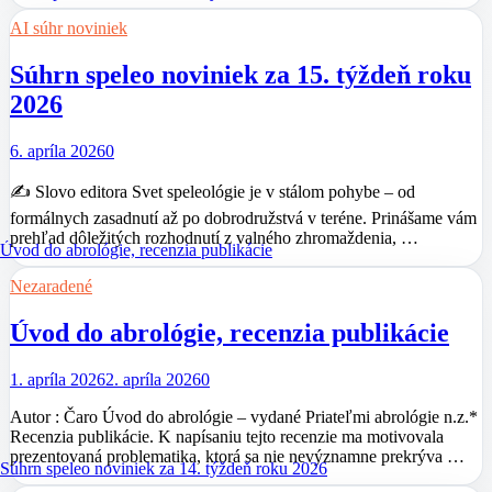
AI súhr noviniek
Súhrn speleo noviniek za 15. týždeň roku
2026
6. apríla 2026
0
✍️ Slovo editora Svet speleológie je v stálom pohybe – od
formálnych zasadnutí až po dobrodružstvá v teréne. Prinášame vám
prehľad dôležitých rozhodnutí z valného zhromaždenia, …
Nezaradené
Úvod do abrológie, recenzia publikácie
1. apríla 2026
2. apríla 2026
0
Autor : Čaro Úvod do abrológie – vydané Priateľmi abrológie n.z.*
Recenzia publikácie. K napísaniu tejto recenzie ma motivovala
prezentovaná problematika, ktorá sa nie nevýznamne prekrýva …